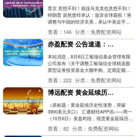
普京 意想不到！就连马克龙也意想不到！
特朗普 居然曾经承认：放弃全球霸权！将
调整与中国的经济关系，承认中美近乎平
等！这条表态一出来，国际政坛算是炸开
查看：
146
分类：
免费配资网站
了锅。 先....
赤盈配资 公告速递：调整工银全球精选股票(QDII)基金大额申购、定期定额投资业务限制金额
本站消息，8月8日工银瑞信基金管理有限
公司发布《关于调整工银瑞信全球精选股
票型证券投资基金大额申购、定期定额投
资业务限制金额的公告》。公告中提示，
查看：
222
分类：
免费配资网站
为保护基金份额....
博远配资 黄金延续历史性涨势，突破3900美元关口
（原标题：黄金延续历史性涨势，突破
3900美元关口） 汇通财经APP讯——周一
（10月6日）美盘时段，现货黄金延续历史
性涨势，价格突破3900美元，不断刷新历
查看：
82
分类：
免费配资网站
史....