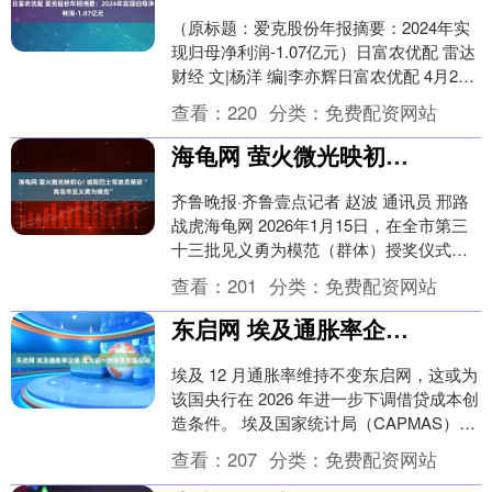
（原标题：爱克股份年报摘要：2024年实
现归母净利润-1.07亿元）日富农优配 雷达
财经 文|杨洋 编|李亦辉日富农优配 4月23
日，爱克股份(300889)发....
查看：
220
分类：
免费配资网站
海龟网 萤火微光映初心! 城阳巴士驾驶员荣获“青岛市见义勇为模范”
齐鲁晚报·齐鲁壹点记者 赵波 通讯员 邢路
战虎海龟网 2026年1月15日，在全市第三
十三批见义勇为模范（群体）授奖仪式暨
全市见义勇为工作会议上，青岛城运控
查看：
201
分类：
免费配资网站
股....
东启网 埃及通胀率企稳 或为进一步降息创造空间
埃及 12 月通胀率维持不变东启网，这或为
该国央行在 2026 年进一步下调借贷成本创
造条件。 埃及国家统计局（CAPMAS）周
六发布数据称，12 月城市居民消....
查看：
207
分类：
免费配资网站