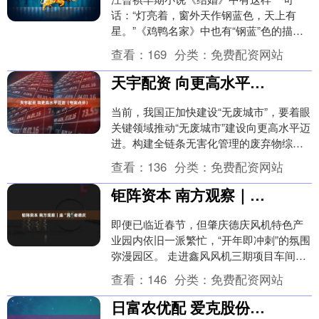
话：“灯亮着，窗外天作钢蓝色，天上有
星。”《鸡鸭名家》中也有“钢蓝”色的描
写：“就是那个教我拿着简直无法下手的鸭
查看：
169
分类：
免费配资网站
肫，父亲也把它....
天宇配资 向更高水平迈进（专家点评）
当前，我国正加快建设“无废城市”，要着眼
关键领域推动“无废城市”建设向更高水平迈
进。构建全链条无害化管理的废弃物综合
治理体系，加强无害化贮存、转运、处置
查看：
136
分类：
免费配资网站
等基础设....
钜阵资本 南方观察｜追“风”者德庆
即便已临近春节，但肇庆德庆风机特色产
业园内依旧一派繁忙，“开年即冲刺”的氛围
弥漫园区。 走进鑫风风机三期项目车间，
一组组为宁德时代、比亚迪等客户定制的
查看：
146
分类：
免费配资网站
不锈钢风机....
日富农优配 爱克股份年报摘要：2024年实现归母净利润-1.07亿元