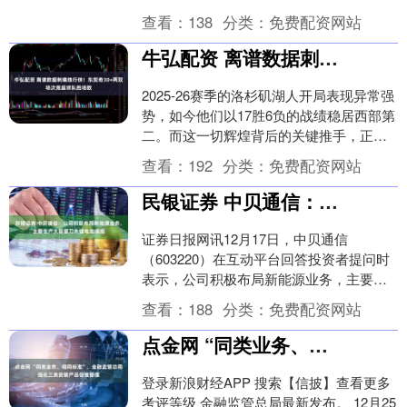
了摇头。她99岁了，裹着被褥、在轮椅上
查看：
138
分类：
免费配资网站
望着宏福....
牛弘配资 离谱数据刺痛独行侠！东契奇30+两双场次竟超球队胜场数
2025-26赛季的洛杉矶湖人开局表现异常强
势，如今他们以17胜6负的战绩稳居西部第
二。而这一切辉煌背后的关键推手，正是
休赛期通过重磅交易加盟的超级巨星卢卡·
查看：
192
分类：
免费配资网站
东....
民银证券 中贝通信：公司积极布局新能源业务，主要生产大容量刀片锂电池模组
证券日报网讯12月17日，中贝通信
（603220）在互动平台回答投资者提问时
表示，公司积极布局新能源业务，主要生
产大容量刀片锂电池模组，为商用车(轻
查看：
188
分类：
免费配资网站
卡、重卡)提....
点金网 “同类业务、相同标准”，金融监管总局强化三类资管产品信披管理
登录新浪财经APP 搜索【信披】查看更多
考评等级 金融监管总局最新发布。 12月25