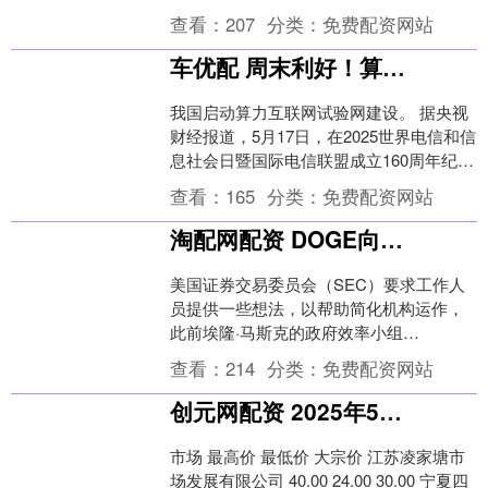
225种股票平均价格指数重返38000点上
查看：
207
分类：
免费配资网站
方。....
车优配 周末利好！算力互联网大消息！绩优潜力股出炉
我国启动算力互联网试验网建设。 据央视
财经报道，5月17日，在2025世界电信和信
息社会日暨国际电信联盟成立160周年纪念
活动上，中国电信、中国移动、中国联通
查看：
165
分类：
免费配资网站
三....
淘配网配资 DOGE向美国证券交易委员会工作人员征求效率建议
美国证券交易委员会（SEC）要求工作人
员提供一些想法，以帮助简化机构运作，
此前埃隆·马斯克的政府效率小组
（DOGE）已进驻该监管机构。 SEC首席
查看：
214
分类：
免费配资网站
运营官肯·约翰....
创元网配资 2025年5月13日全国主要批发市场杨梅价格行情
市场 最高价 最低价 大宗价 江苏凌家塘市
场发展有限公司 40.00 24.00 30.00 宁夏四