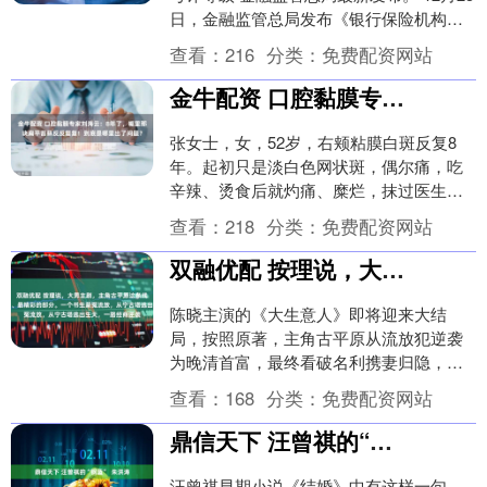
日，金融监管总局发布《银行保险机构资
产管理产品信息披露管理办法》（以下简
查看：
216
分类：
免费配资网站
称《....
金牛配资 口腔黏膜专家刘海云：8年了，嘴里那块扁平苔藓反反复复！到底是哪里出了问题？
张女士，女，52岁，右颊粘膜白斑反复8
年。起初只是淡白色网状斑，偶尔痛，吃
辛辣、烫食后就灼痛、糜烂，抹过医生给
的激素软膏能缓解，但停药又复发。最近
查看：
218
分类：
免费配资网站
半年觉得更干燥....
双融优配 按理说，大男主剧，主角古平原这条线，应该是全剧最重头、最精彩的部分。一个书生蒙冤流放，从宁古塔逃出生天，一路经商逆袭
陈晓主演的《大生意人》即将迎来大结
局，按照原著，主角古平原从流放犯逆袭
为晚清首富，最终看破名利携妻归隐，算
是圆满。然而，比起这条正派胜利的主
查看：
168
分类：
免费配资网站
线，更让观众揪心热议....
鼎信天下 汪曾祺的“钢蓝” 朱洪涛
汪曾祺早期小说《结婚》中有这样一句