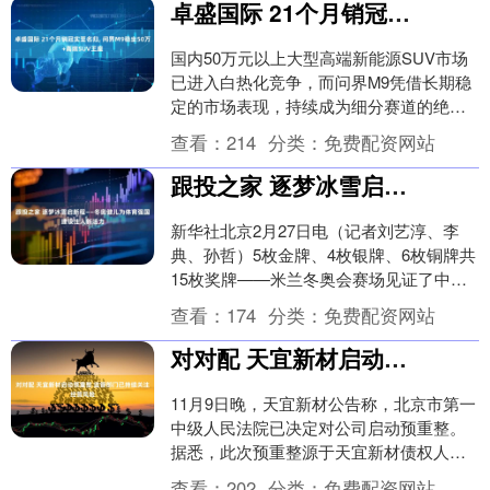
卓盛国际 21个月销冠实至名归, 问界M9稳坐50万+高端SUV王座
国内50万元以上大型高端新能源SUV市场
已进入白热化竞争，而问界M9凭借长期稳
定的市场表现，持续成为细分赛道的绝对
领导者，稳居50万元级别大型SUV畅销前
查看：
214
分类：
免费配资网站
列。事....
跟投之家 逐梦冰雪启新程——冬奥健儿为体育强国建设注入新活力
新华社北京2月27日电（记者刘艺淳、李
典、孙哲）5枚金牌、4枚银牌、6枚铜牌共
15枚奖牌——米兰冬奥会赛场见证了中国
冰雪运动新成就。带着取得我国境外参加
查看：
174
分类：
免费配资网站
冬奥会历....
对对配 天宜新材启动预重整 监管部门已持续关注经营风险
11月9日晚，天宜新材公告称，北京市第一
中级人民法院已决定对公司启动预重整。
据悉，此次预重整源于天宜新材债权人天
津晟宇汽车零部件有限公司以公司不能清
查看：
202
分类：
免费配资网站