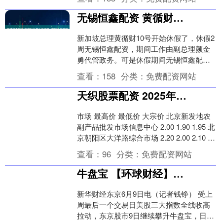
无锡恒鑫配资 黄循财休假也没闲着, 要配合美国管死芯片, 防止流入中国
新加坡总理黄循财10号开始休假了，休假2
周无锡恒鑫配资，期间工作由副总理颜金
勇代管政务。可是休假期间无锡恒鑫配
资，黄循财一刻也没闲着，先是提及海南
查看：
158
分类：
免费配资网站
自贸港封关运作....
天织股票配资 2025年6月7日全国主要批发市场黄豆芽价格行情
市场 最高价 最低价 大宗价 北京新发地农
副产品批发市场信息中心 2.00 1.90 1.95 北
京朝阳区大洋路综合市场 2.20 2.00 2.10 天
津碧城....
查看：
96
分类：
免费配资网站
牛盘宝 【环球财经】东京股市继续攀升 日经股指重上38000点
新华财经东京6月9日电（记者钱铮） 受上
周最后一个交易日美股三大指数全线收高
拉动，东京股市9日继续攀升牛盘宝，日经