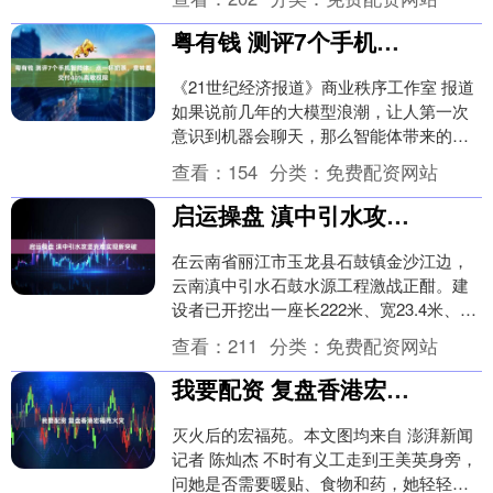
偿到期债务，....
粤有钱 测评7个手机智能体：点一杯奶茶，意味着交付40%高敏权限
《21世纪经济报道》商业秩序工作室 报道
如果说前几年的大模型浪潮，让人第一次
意识到机器会聊天，那么智能体带来的是
一个更有冲击力的现实：机器会替人做
查看：
154
分类：
免费配资网站
事。 过去一....
启运操盘 滇中引水攻坚克难实现新突破
在云南省丽江市玉龙县石鼓镇金沙江边，
云南滇中引水石鼓水源工程激战正酣。建
设者已开挖出一座长222米、宽23.4米、高
48米的迄今为止世界最大的地下泵房。工
查看：
211
分类：
免费配资网站
人们正....
我要配资 复盘香港宏福苑火灾
灭火后的宏福苑。本文图均来自 澎湃新闻
记者 陈灿杰 不时有义工走到王美英身旁，
问她是否需要暖贴、食物和药，她轻轻摇