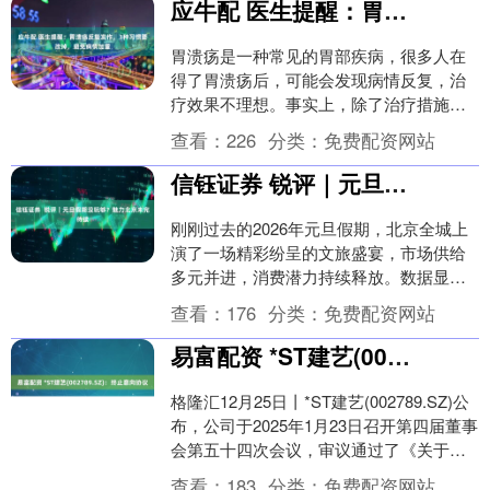
应牛配 医生提醒：胃溃疡反复发作，3种习惯要改掉，避免病情加重
胃溃疡是一种常见的胃部疾病，很多人在
得了胃溃疡后，可能会发现病情反复，治
疗效果不理想。事实上，除了治疗措施应
牛配，日常生活中的一些不良习惯也可能
查看：
226
分类：
免费配资网站
在不知不觉中加重....
信钰证券 锐评｜元旦假期没玩够？魅力北京未完待续
刚刚过去的2026年元旦假期，北京全城上
演了一场精彩纷呈的文旅盛宴，市场供给
多元并进，消费潜力持续释放。数据显示
信钰证券 ，全市接待游客880.8万人次，实
查看：
176
分类：
免费配资网站
现旅....
易富配资 *ST建艺(002789.SZ)：终止意向协议
格隆汇12月25日丨*ST建艺(002789.SZ)公
布，公司于2025年1月23日召开第四届董事
会第五十四次会议，审议通过了《关于与
控股股东签署〈房屋买卖意向....
查看：
183
分类：
免费配资网站