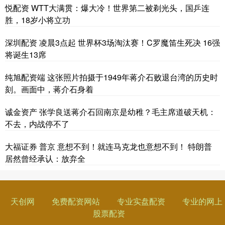
悦配资 WTT大满贯：爆大冷！世界第二被剃光头，国乒连
胜，18岁小将立功
深圳配资 凌晨3点起 世界杯3场淘汰赛！C罗魔笛生死决 16强
将诞生13席
纯旭配资端 这张照片拍摄于1949年蒋介石败退台湾的历史时
刻。画面中，蒋介石身着
诚金资产 张学良送蒋介石回南京是幼稚？毛主席道破天机：
不去，内战停不了
大福证券 普京 意想不到！就连马克龙也意想不到！ 特朗普
居然曾经承认：放弃全
天创网
免费配资网站
专业实盘配资
专业的网上
股票配资