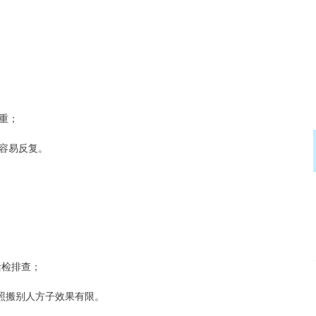
重；
容易反复。
活检排查；
照搬别人方子效果有限。