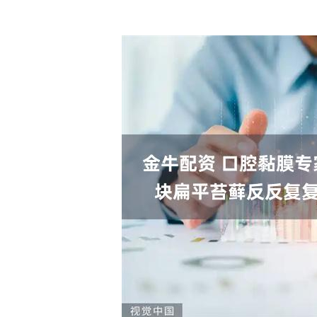
深证成指
14110.12
.92
0.57%
-34.08
-0