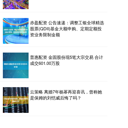
赤盈配资 公告速递：调整工银全球精选
股票(QDII)基金大额申购、定期定额投
资业务限制金额
普惠配资 金固股份现5笔大宗交易 合计
成交601.00万股
云策略 离婚7年杨幂再迎喜讯，曾称她
是保姆的刘恺威后悔了吗？