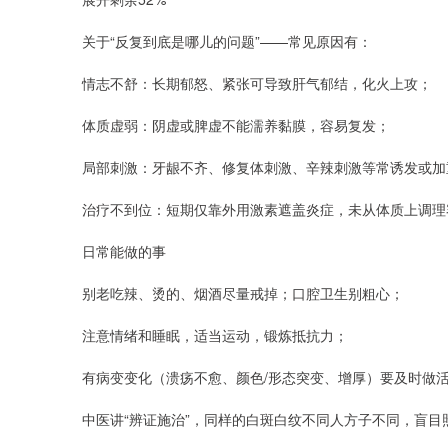
关于“反复到底是哪儿的问题”——常见原因有：
情志不舒：长期郁怒、紧张可导致肝气郁结，化火上攻；
体质虚弱：阴虚或脾虚不能濡养黏膜，容易复发；
局部刺激：牙龈不齐、修复体刺激、辛辣刺激等常诱发或加
治疗不到位：短期仅靠外用激素遮盖炎症，未从体质上调理
日常能做的事
别老吃辣、烫的、烟酒尽量戒掉；口腔卫生别粗心；
注意情绪和睡眠，适当运动，锻炼抵抗力；
有病变变化（溃疡不愈、颜色/形态突变、增厚）要及时做
中医讲“辨证施治”，同样的白斑白纹不同人方子不同，盲目