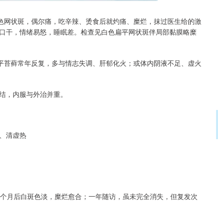
白色网状斑，偶尔痛，吃辛辣、烫食后就灼痛、糜烂，抹过医生给的激
口干，情绪易怒，睡眠差。检查见白色扁平网状斑伴局部黏膜略糜
扁平苔藓常年反复，多与情志失调、肝郁化火；或体内阴液不足、虚火
结，内服与外治并重。
、清虚热
3个月后白斑色淡，糜烂愈合；一年随访，虽未完全消失，但复发次