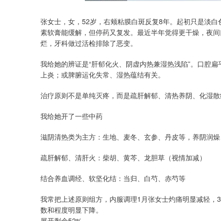
张女士，女，52岁，右颊粘膜白斑反复8年。起初只是淡
素软膏能缓解，但停药又复发。最近半年觉得更干燥，夜间
烂，牙科做过活检排除了恶变。
我给她的辨证是“肝郁化火、阴虚内热兼湿热浅陷”。口腔
上炎；或脾腑运化失常、湿热蕴结有关。
治疗原则不是单纯灭疼，而是疏肝解郁、清热养阴、化湿散
我给她开了一些中药
滋阴清热类为主方：生地、麦冬、玄参、丹皮等，养阴润燥
疏肝解郁、清肝火：柴胡、黄芩、龙胆草（视情加减）
结合养血调经、软坚化结：当归、白芍、赤芍等
我常把上述原则组方，内服调理1月张女士灼痛明显减轻，
数和程度明显下降。
展开剩余52%