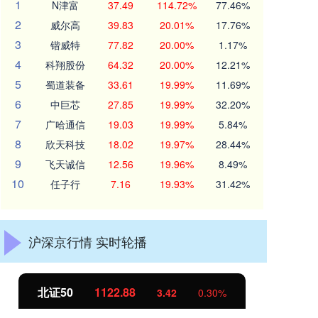
1
N津富
37.49
114.72%
77.46%
2
威尔高
39.83
20.01%
17.76%
3
锴威特
77.82
20.00%
1.17%
4
科翔股份
64.32
20.00%
12.21%
5
蜀道装备
33.61
19.99%
11.69%
6
中巨芯
27.85
19.99%
32.20%
7
广哈通信
19.03
19.99%
5.84%
8
欣天科技
18.02
19.97%
28.44%
9
飞天诚信
12.56
19.96%
8.49%
10
任子行
7.16
19.93%
31.42%
沪深京行情 实时轮播
北证50
1122.88
创
3.42
0.30%