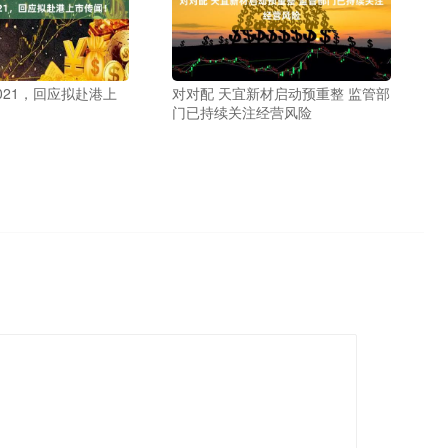
1021，回应拟赴港上
对对配 天宜新材启动预重整 监管部
门已持续关注经营风险