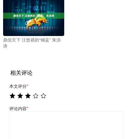
鼎信天下 汪曾祺的“钢蓝” 朱洪
涛
相关评论
本文评分
*
评论内容
*