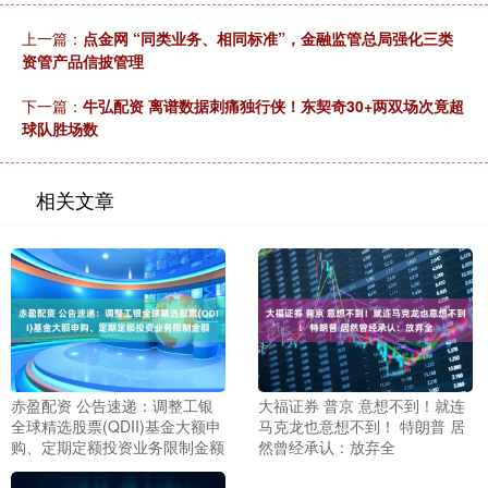
上一篇：
点金网 “同类业务、相同标准”，金融监管总局强化三类
资管产品信披管理
下一篇：
牛弘配资 离谱数据刺痛独行侠！东契奇30+两双场次竟超
球队胜场数
相关文章
赤盈配资 公告速递：调整工银
大福证券 普京 意想不到！就连
全球精选股票(QDII)基金大额申
马克龙也意想不到！ 特朗普 居
购、定期定额投资业务限制金额
然曾经承认：放弃全