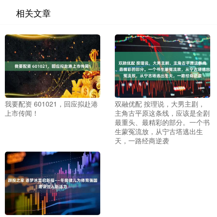
相关文章
我要配资 601021，回应拟赴港
双融优配 按理说，大男主剧，
上市传闻！
主角古平原这条线，应该是全剧
最重头、最精彩的部分。一个书
生蒙冤流放，从宁古塔逃出生
天，一路经商逆袭