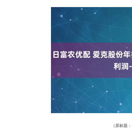
深证成指
14311.01
.68
1.02%
200.89
1
（原标题：