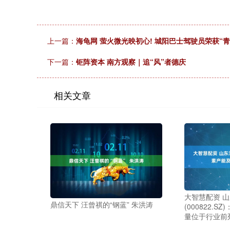
上一篇：
海龟网 萤火微光映初心! 城阳巴士驾驶员荣获“
下一篇：
钜阵资本 南方观察｜追“风”者德庆
相关文章
大智慧配资 
鼎信天下 汪曾祺的“钢蓝” 朱洪涛
(000822.
量位于行业前