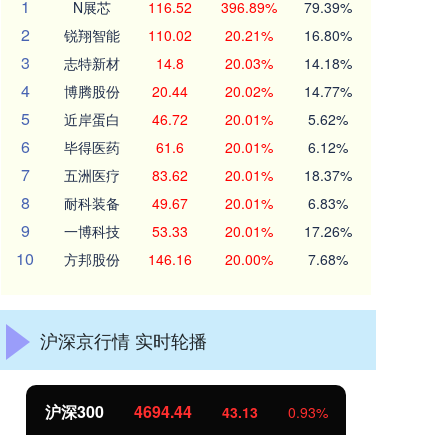
1
N展芯
116.52
396.89%
79.39%
2
锐翔智能
110.02
20.21%
16.80%
3
志特新材
14.8
20.03%
14.18%
4
博腾股份
20.44
20.02%
14.77%
5
近岸蛋白
46.72
20.01%
5.62%
6
毕得医药
61.6
20.01%
6.12%
7
五洲医疗
83.62
20.01%
18.37%
8
耐科装备
49.67
20.01%
6.83%
9
一博科技
53.33
20.01%
17.26%
10
方邦股份
146.16
20.00%
7.68%
沪深京行情 实时轮播
北证50
1134.24
创
11.37
1.01%