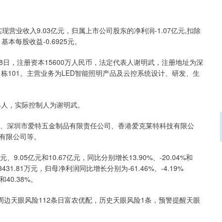
期实现营业收入9.03亿元，归属上市公司股东的净利润-1.07亿元,扣除
本每股收益-0.6925元。
18日，注册资本15600万人民币，法定代表人谢明武，注册地址为深
栋101。主营业务为LED智能照明产品及云控系统设计、研发、生
4人，实际控制人为谢明武。
司、深圳市爱特五金制品有限责任公司、香港爱克莱特科技有限公
有限公司等。
、9.05亿元和10.67亿元，同比分别增长13.90%、-20.04%和
3431.81万元，归母净利润同比增长分别为-61.46%、-4.19%
和40.38%。
周边天眼风险112条日富农优配，历史天眼风险1条，预警提醒天眼