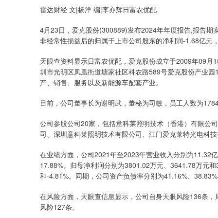
雷达财经 文|杨洋 编|李亦辉日富农优配
4月23日，爱克股份(300889)发布2024年年度报告,报告
非经常性损益后的归属于上市公司股东的净利润-1.68亿元，基
天眼查资料显示日富农优配，爱克股份成立于2009年09月
圳市光明区凤凰街道塘家社区科农路589号爱克股份产业园1
产、销售、服务以及新能源车配套产业。
目前，公司董事长为谢明武，董秘为司敏，员工人数为178
公司参股公司20家，包括意科莱照明技术（香港）有限公
司、深圳意科莱照明技术有限公司、江门爱克莱特光电科技
在业绩方面，公司2021年至2023年营业收入分别为11.32亿元
17.88%。归母净利润分别为3801.02万元、3641.78万元和
和-4.81%。同期，公司资产负债率分别为41.16%、38.83%
在风险方面，天眼查信息显示，公司自身天眼风险136条，
风险127条。