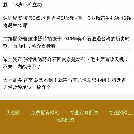
胜，18岁小将立功
深圳配资 凌晨3点起 世界杯3场淘汰赛！C罗魔笛生死决 16强
将诞生13席
纯旭配资端 这张照片拍摄于1949年蒋介石败退台湾的历史时
刻。画面中，蒋介石身着
诚金资产 张学良送蒋介石回南京是幼稚？毛主席道破天机：
不去，内战停不了
大福证券 普京 意想不到！就连马克龙也意想不到！ 特朗普
居然曾经承认：放弃全
天创网
免费配资网站
专业实盘配资
专业的网上
股票配资