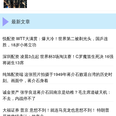
最新文章
悦配资 WTT大满贯：爆大冷！世界第二被剃光头，国乒连
胜，18岁小将立功
深圳配资 凌晨3点起 世界杯3场淘汰赛！C罗魔笛生死决 16强
将诞生13席
纯旭配资端 这张照片拍摄于1949年蒋介石败退台湾的历史时
刻。画面中，蒋介石身着
诚金资产 张学良送蒋介石回南京是幼稚？毛主席道破天机：
不去，内战停不了
大福证券 普京 意想不到！就连马克龙也意想不到！ 特朗普