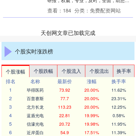
研报，权威，专业，及时，全面，助您挖
掘潜力主题机会！ 针对拟赴港上市的传闻
查看：
184
分类：
免费配资网站
我要配资....
天创网文章已加载完成
个股实时涨跌榜
个股跌幅
个股流入
个股流出
换手率
个股涨幅
排名
名称
最新价
涨幅
换手率
1
毕得医药
73.92
20.00%
11.62%
2
百普赛斯
77.7
20.00%
23.31%
3
北方长龙
113.23
20.00%
12.25%
4
蓝盾光电
22.81
19.99%
0.58%
5
信濠光电
20.72
19.98%
11.95%
6
近岸蛋白
54.9
17.51%
11.39%