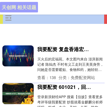
天创网 相关话题
我要配资 复盘香港宏福苑火灾
灭火后的宏福苑。本文图均来自 澎湃新闻
记者 陈灿杰 不时有义工走到王美英身旁，
问她是否需要暖贴、食物和药，她轻轻摇
了摇头。她99岁了，裹着被褥、在轮椅上
查看：
138
分类：
免费配资网站
望着宏福....
我要配资 601021，回应拟赴港上市传闻！
登录新浪财经APP 搜索【信披】查看更多
考评等级我要配资 炒股就看金麒麟分析师