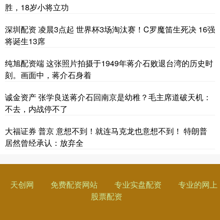
胜，18岁小将立功
深圳配资 凌晨3点起 世界杯3场淘汰赛！C罗魔笛生死决 16强
将诞生13席
纯旭配资端 这张照片拍摄于1949年蒋介石败退台湾的历史时
刻。画面中，蒋介石身着
诚金资产 张学良送蒋介石回南京是幼稚？毛主席道破天机：
不去，内战停不了
大福证券 普京 意想不到！就连马克龙也意想不到！ 特朗普
居然曾经承认：放弃全
天创网
免费配资网站
专业实盘配资
专业的网上
股票配资