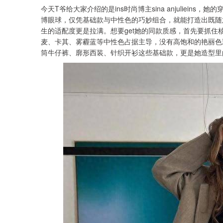
今天T爷给大家介绍的是ins时尚博主sina anjuliei
博眼球，仅凭基础款与中性色的巧妙组合，就能打造出既随
生的适配度更是拉满。想要get她的同款质感，首先要抓住核
麦、卡其、雾霾蓝等中性色占据主导，没有高饱和的艳丽色
筒牛仔裤、廓形西装、针织开衫这些基础款，更是她造型里