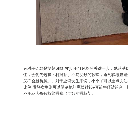
选对基础款是复刻Sina Anjulieins风格的关键一步，
恤，会优先选择面料挺括、不易变形的款式，避免软塌显邋
又不会显得臃肿。对于亚裔女生来说，小个子可以重点关注
比例;微胖女生则可以借鉴她的宽松衬衫+直筒牛仔裤组合
不用花大价钱就能搭建出同款穿搭框架。