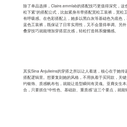
除了单品选择，Claire.emmlab的搭配技巧更值得深究
松下紧”的搭配公式，比如紧身吊带搭配宽松工装裤，宽松
有呼吸感。在色彩搭配上，她多以黑白灰等基础色为底色，
蓝色工装裤，既保证了日常实用性，又不会显得单调。另外
叠穿技巧就能增加穿搭层次感，轻松打造韩系慵懒感。
其实Sina Anjulieins的穿搭之所以让人着迷，核心
搭配逻辑里。想要复刻她的风格，不用执着于买同款，关键
约银饰、质感帆布包，就能让造型瞬间有灵魂。亚裔女生本身
合，只要抓住“中性色、基础款、重质感”这三个要点，就