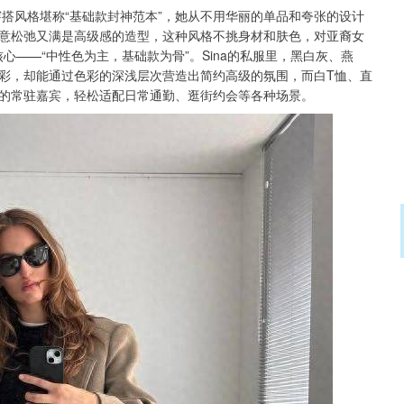
ns，她的穿搭风格堪称“基础款封神范本”，她从不用华丽的单品和夸张的设计
意松弛又满是高级感的造型，这种风格不挑身材和肤色，对亚裔女
心——“中性色为主，基础款为骨”。Sina的私服里，黑白灰、燕
彩，却能通过色彩的深浅层次营造出简约高级的氛围，而白T恤、直
的常驻嘉宾，轻松适配日常通勤、逛街约会等各种场景。