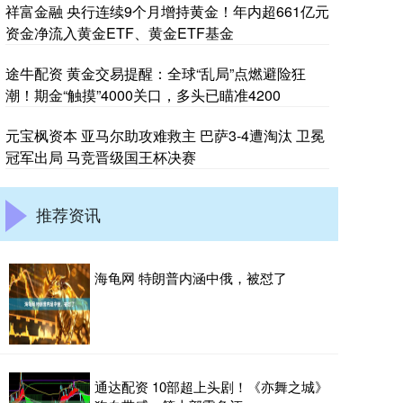
祥富金融 央行连续9个月增持黄金！年内超661亿元
资金净流入黄金ETF、黄金ETF基金
途牛配资 黄金交易提醒：全球“乱局”点燃避险狂
潮！期金“触摸”4000关口，多头已瞄准4200
元宝枫资本 亚马尔助攻难救主 巴萨3-4遭淘汰 卫冕
冠军出局 马竞晋级国王杯决赛
推荐资讯
海龟网 特朗普内涵中俄，被怼了
通达配资 10部超上头剧！《亦舞之城》