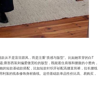
她选基础款从不是盲目跟风，而是注重“质感与版型”。比如她常穿的白T
遢;廓形西装则偏爱微宽松的版型，既能遮住肩颈和腰腹的小赘肉，
她的短款基础款搭配，比如短款针织开衫配高腰直筒裤，拉长腰线
，用利落的线条修饰身材曲线。这些基础款单品性价比高、易购买，