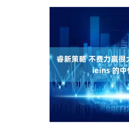
深证成指
14311.01
.68
1.02%
200.89
1