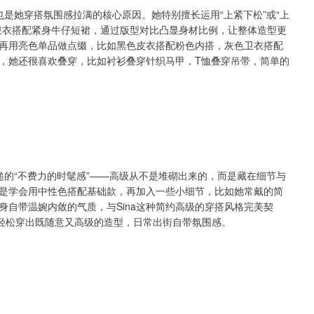
，这也是她穿搭氛围感拉满的核心原因。她特别擅长运用“上紧下松”或“上
卫衣搭配紧身牛仔短裙，通过版型对比凸显身材比例，让整体造型更
再用亮色单品做点缀，比如黑色皮衣搭配粉色内搭，灰色卫衣搭配
，她还很喜欢叠穿，比如衬衫叠穿针织马甲，T恤叠穿吊带，简单的
在于她传递的“不费力的时髦感”——高级从不是堆砌出来的，而是藏在细节与
是学会用中性色搭配基础款，再加入一些小细节，比如她常戴的简
自带温婉内敛的气质，与Sina这种简约高级的穿搭风格完美契
能轻松穿出既随意又高级的造型，日常出街自带氛围感。