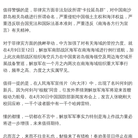
值得警惕的是，菲律宾方面非法划设所谓“卡拉延岛群”，对中国南沙
群岛相关岛礁进行所谓命名，严重侵犯中国领土主权和海洋权益，严
重违反联合国宪法和国际法基本准则，严重违反《南海各方行为宣
言》有关精神。
对于菲律宾方面的挑衅举动，中方加强了对有关海域的管控力度。就
在4月9日至12日，解放军南部战区海军在南海海域进行例行巡航，加
上此次南部战区组织海空兵力在中国黄岩岛领海领空及周边海空域开
展战备警巡，解放军在一个月之内两次在南海海域组织重大军事行
动，频率之高、力度之大实属罕见。
值得一提的是，在人民海军宣传片《向大洋》中，出现了名叫何剑的
新兵。因为何剑与“核舰”同音，引发外界猜测解放军海军将迎来首艘
核动力航母。在4月30日中国国防部新闻发布会上，发言人张晓刚大
校回应称，一千个读者眼中有一千个哈姆雷特。
懂的都懂，一切都在不言中，解放军军事实力特别是海上作战力量必
将进一步增强，未来值得期待。
总而言之，来而不往非礼也，豺狼来了有猎枪！奉劝美菲日停止在南