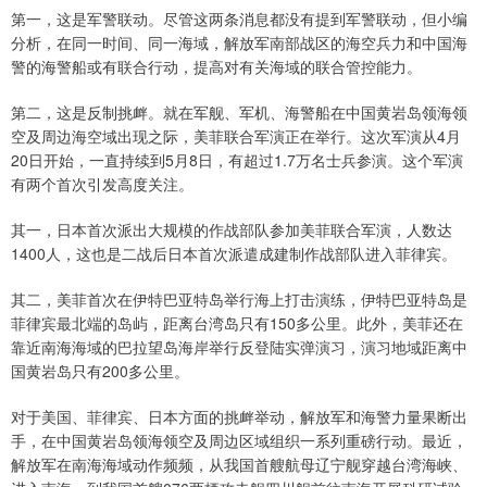
第一，这是军警联动。尽管这两条消息都没有提到军警联动，但小编
分析，在同一时间、同一海域，解放军南部战区的海空兵力和中国海
警的海警船或有联合行动，提高对有关海域的联合管控能力。
第二，这是反制挑衅。就在军舰、军机、海警船在中国黄岩岛领海领
空及周边海空域出现之际，美菲联合军演正在举行。这次军演从4月
20日开始，一直持续到5月8日，有超过1.7万名士兵参演。这个军演
有两个首次引发高度关注。
其一，日本首次派出大规模的作战部队参加美菲联合军演，人数达
1400人，这也是二战后日本首次派遣成建制作战部队进入菲律宾。
其二，美菲首次在伊特巴亚特岛举行海上打击演练，伊特巴亚特岛是
菲律宾最北端的岛屿，距离台湾岛只有150多公里。此外，美菲还在
靠近南海海域的巴拉望岛海岸举行反登陆实弹演习，演习地域距离中
国黄岩岛只有200多公里。
对于美国、菲律宾、日本方面的挑衅举动，解放军和海警力量果断出
手，在中国黄岩岛领海领空及周边区域组织一系列重磅行动。最近，
解放军在南海海域动作频频，从我国首艘航母辽宁舰穿越台湾海峡、