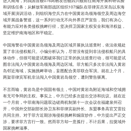
进入南海，到我国首艘076两栖攻击舰四川舰前往南海开展科研试验
和训练任务；从解放军南部战区组织107编队在菲律宾吕宋岛以东海
域开展演训活动，到组织海空兵力在中国黄岩岛领海领空及周边海空
域开展战备警巡，这一系列行动无不向外界庄严宣告，我们有决心、
有能力应对各类侵权挑衅行径，坚决捍卫国家主权安全和海洋权益，
坚定维护南海地区和平稳定。
中国海警在中国黄岩岛领海及周边区域开展执法巡查时，依法依规处
置了非法侵权船只。小编分析认为，尽管没有提到非法侵权船只的具
体动作，但很可能是试图破坏我们正常的执法巡查行动，很可能是试
图非法闯入中国黄岩岛领海及周边区域。菲方船只多次非法闯入黄岩
岛邻近海域，实施挑衅举动，妄图配合美菲联合军演。就在上个月，
两架菲律宾军机非法闯入中国黄岩岛领空，遭到警告驱离。
不言而喻，黄岩岛是中国固有领土，中国对黄岩岛附近海域和空域拥
有无可争辩的主权。事实上，中方已经多次提出交涉和抗议。就在近
一个月前，中菲南海问题双边磋商机制第十一次会议在福建泉州召
开，中国外交部副部长孙卫东和菲律宾副外长、东盟事务高官艾雷拉
共同主持。对于菲方近期涉海侵权挑衅和煽宣炒作，中方提出严正交
涉，要求菲方言行一致。然而菲方却一意孤行，不计后果，拉拢域外
国家挑衅滋事。