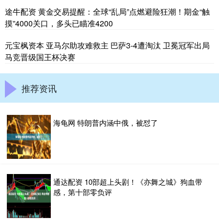
途牛配资 黄金交易提醒：全球“乱局”点燃避险狂潮！期金“触
摸”4000关口，多头已瞄准4200
元宝枫资本 亚马尔助攻难救主 巴萨3-4遭淘汰 卫冕冠军出局
马竞晋级国王杯决赛
推荐资讯
海龟网 特朗普内涵中俄，被怼了
通达配资 10部超上头剧！《亦舞之城》狗血带
感，第十部零负评