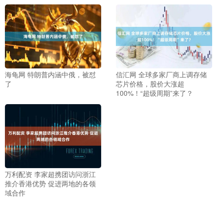
海龟网 特朗普内涵中俄，被怼
信汇网 全球多家厂商上调存储
了
芯片价格，股价大涨超
100%！“超级周期”来了？
万利配资 李家超携团访问浙江
推介香港优势 促进两地的各领
域合作