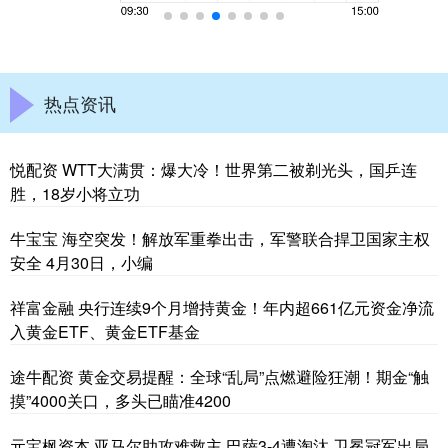
热点资讯
悦配资 WTT大满贯：爆大冷！世界第二被剃光头，国乒连
胜，18岁小将立功
牛宝宝 海空突发！解放军重拳出击，军警联合捍卫国家主权
安全 4月30日，小编
祥富金融 央行连续9个月增持黄金！年内超661亿元资金净流
入黄金ETF、黄金ETF基金
途牛配资 黄金交易提醒：全球“乱局”点燃避险狂潮！期金“触
摸”4000关口，多头已瞄准4200
元宝枫资本 亚马尔助攻难救主 巴萨3-4遭淘汰 卫冕冠军出局