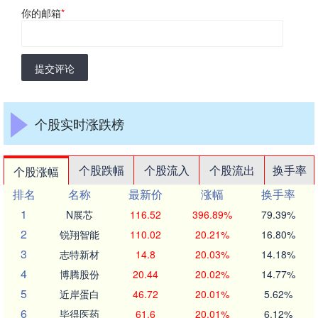
你的邮箱
*
提交评论
个股实时涨跌榜
个股跌幅
个股流入
个股流出
换手率
个股涨幅
排名
名称
最新价
涨幅
换手率
1
N展芯
116.52
396.89%
79.39%
2
锐翔智能
110.02
20.21%
16.80%
3
志特新材
14.8
20.03%
14.18%
4
博腾股份
20.44
20.02%
14.77%
5
近岸蛋白
46.72
20.01%
5.62%
6
毕得医药
61.6
20.01%
6.12%