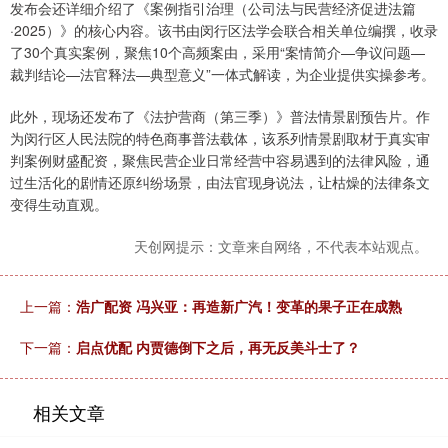
发布会还详细介绍了《案例指引治理（公司法与民营经济促进法篇
·2025）》的核心内容。该书由闵行区法学会联合相关单位编撰，收录
了30个真实案例，聚焦10个高频案由，采用“案情简介—争议问题—
裁判结论—法官释法—典型意义”一体式解读，为企业提供实操参考。
此外，现场还发布了《法护营商（第三季）》普法情景剧预告片。作
为闵行区人民法院的特色商事普法载体，该系列情景剧取材于真实审
判案例财盛配资，聚焦民营企业日常经营中容易遇到的法律风险，通
过生活化的剧情还原纠纷场景，由法官现身说法，让枯燥的法律条文
变得生动直观。
天创网提示：文章来自网络，不代表本站观点。
上一篇：
浩广配资 冯兴亚：再造新广汽！变革的果子正在成熟
下一篇：
启点优配 内贾德倒下之后，再无反美斗士了？
相关文章