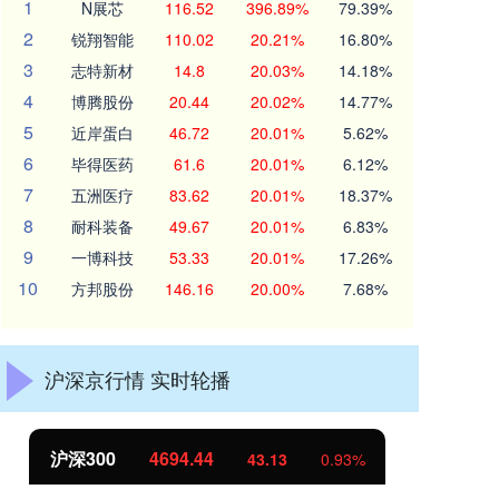
1
N展芯
116.52
396.89%
79.39%
2
锐翔智能
110.02
20.21%
16.80%
3
志特新材
14.8
20.03%
14.18%
4
博腾股份
20.44
20.02%
14.77%
5
近岸蛋白
46.72
20.01%
5.62%
6
毕得医药
61.6
20.01%
6.12%
7
五洲医疗
83.62
20.01%
18.37%
8
耐科装备
49.67
20.01%
6.83%
9
一博科技
53.33
20.01%
17.26%
10
方邦股份
146.16
20.00%
7.68%
沪深京行情 实时轮播
北证50
1134.24
创
11.37
1.01%