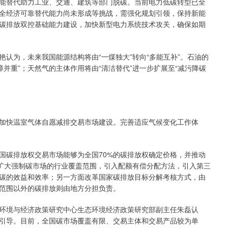
能替代助力工业、交通、建筑等部门脱碳。当前电力低碳转型已全
全经济可靠替代能力尚未形成等挑战，需强化规划引领，保持新能
碳排放双控基础能力建设，加快新型电力系统技术攻关，确保如期
为，未来我国能源结构将由“一煤独大”转向“多能互补”。石油的
障并重”；天然气的主体作用将由“清洁替代”进一步扩展至“减污降碳
快温室气体自愿减排交易市场建设。完善适应气候变化工作体
碳排放权交易市场能够为全国70%的碳排放权确定价格，并推动
过扩大强制碳市场的行业覆盖范围，引入配额有偿分配方法，引入第三
碳的效益和效率；另一方面改革国家碳排放目标分解考核方式，由
范围以外的碳排放则由地方分担负责。
境与经济政策研究中心生态环境经济政策研究部副主任朱磊认
引导。目前，全国碳市场覆盖有限、交易主体和交易产品较为单