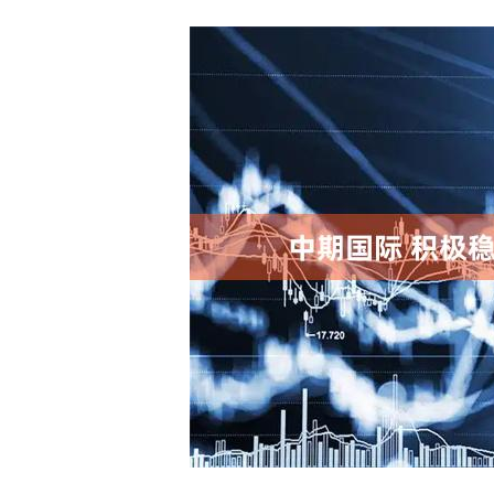
深证成指
14311.01
.68
1.02%
200.89
1