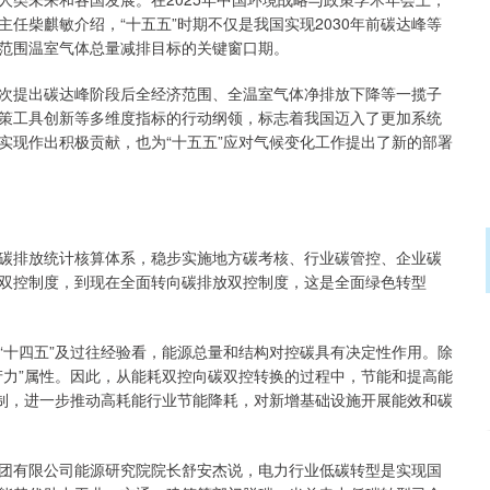
任柴麒敏介绍，“十五五”时期不仅是我国实现2030年前碳达峰等
范围温室气体总量减排目标的关键窗口期。
提出碳达峰阶段后全经济范围、全温室气体净排放下降等一揽子
策工具创新等多维度指标的行动纲领，标志着我国迈入了更加系统
实现作出积极贡献，也为“十五五”应对气候变化工作提出了新的部署
排放统计核算体系，稳步实施地方碳考核、行业碳管控、企业碳
双控制度，到现在全面转向碳排放双控制度，这是全面绿色转型
十四五”及过往经验看，能源总量和结构对控碳具有决定性作用。除
产力”属性。因此，从能耗双控向碳双控转换的过程中，节能和提高能
机制，进一步推动高耗能行业节能降耗，对新增基础设施开展能效和碳
有限公司能源研究院院长舒安杰说，电力行业低碳转型是实现国