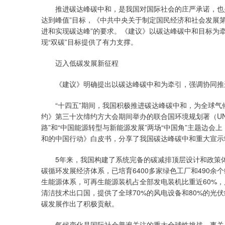
推进碳达峰碳中和，是我国对国际社会的庄严承诺，也是实
达到峰值”目标，《中共中央关于制定国民经济和社会发展
进和实现碳达峰”的要求。《建议》以碳达峰碳中和目标为
现“双碳”目标提供了有力支撑。
迈入低碳发展新征程
《建议》明确提出以碳达峰碳中和为牵引，强调协同推进
“十四五”期间，我国积极推进碳达峰碳中和，为全球气
约》第三十次缔约方大会期间举办的联合国环境规划署（UN
路”和“中国能源转型与新能源发展”两场“中国角”主题边
和的中国行动》白皮书，分享了我国碳达峰碳中和重大宣示
5年来，我国构建了系统完备的碳减排顶层设计和政策体
碳循环发展经济体系，已培育6400多家绿色工厂和490
生能源体系，可再生能源装机占全部发电装机比重近60%，
清洁技术出口国，提供了全球70%的风电设备和80%的光
碳发展作出了积极贡献。
气候变化是国际社会普遍关注的重大全球性挑战，事关人类