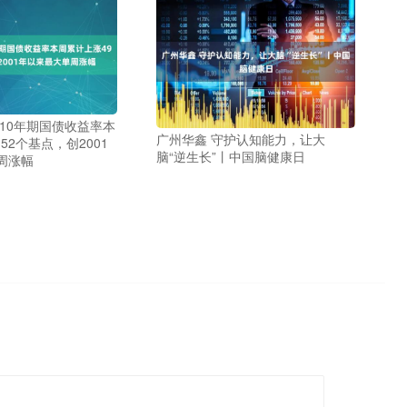
10年期国债收益率本
广州华鑫 守护认知能力，让大
52个基点，创2001
脑“逆生长”丨中国脑健康日
周涨幅