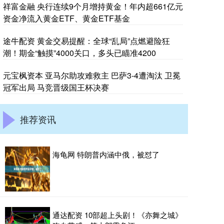
祥富金融 央行连续9个月增持黄金！年内超661亿元
资金净流入黄金ETF、黄金ETF基金
途牛配资 黄金交易提醒：全球“乱局”点燃避险狂
潮！期金“触摸”4000关口，多头已瞄准4200
元宝枫资本 亚马尔助攻难救主 巴萨3-4遭淘汰 卫冕
冠军出局 马竞晋级国王杯决赛
推荐资讯
海龟网 特朗普内涵中俄，被怼了
通达配资 10部超上头剧！《亦舞之城》