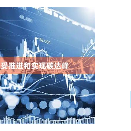
沪深300
4694.44
.42%
43.13
0.93%