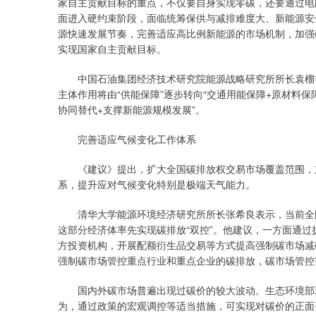
家自主贡献目标的重点，不仅要自身实现零碳，还要通过电
面进入硬约束阶段，面临统筹保供与减排难度大、新能源安
源快速发展节奏，完善适应高比例新能源的市场机制，加强
实现国家自主贡献目标。
中国石油集团经济技术研究院能源战略研究所所长袁榴艳认
主体作用将由“供能保障”逐步转向“交通用能保障+原材料保
协同替代+支撑新能源规模发展”。
完善适应气候变化工作体系
《建议》提出，扩大全国碳排放权交易市场覆盖范围，加
系，提升应对气候变化特别是极端天气能力。
清华大学能源环境经济研究所所长张希良表示，当前全国
这部分经济体率先实现碳排放“双控”。他建议，一方面通
方投资机构，开展配额衍生品交易等方式提高强制碳市场减
强制碳市场管控重点行业和重点企业的碳排放，碳市场管控
国内外碳市场普遍出现过碳价的较大波动。生态环境部环
为，通过政策的宏观调控等适当措施，可实现对碳价的正面