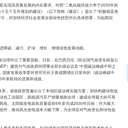
现高质量发展的内在要求。对照“二氧化碳排放力争于2030年前
第十五个五年规划的建议》（以下简称《建议》）提出了“积极稳妥推
牵引，对加快经济社会发展全面绿色转型作出具体部署，为如期实
降碳、减污、扩绿、增长，增强绿色发展动能。
候治理作出了重要贡献。日前，在巴西贝伦《联合国气候变化框架公
EP）建筑与气候政府间理事会部长级会议及“中国碳达峰碳中和之
会上，国家发展改革委环资司司长王善成围绕近日发布的《碳达峰碳中
5年来取得的进展和成效。
系，省级政府普遍出台了本地区碳达峰实施方案；加快构建绿色低
余个绿色工业园区，新能源汽车产销量领跑全球；建成全球最大的可再
风电、太阳能发电装机容量提前6年多完成2030年目标；作为最大
伏组件，推动风光发电成本大幅下降，为全球应对气候变化和绿色低
未来和各国发展。在2025年中国环境战略与政策学术年会上，