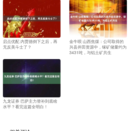
启点优配 内贾德倒下之后，再
金牛呗 山西焦煤：公司取得的
无反美斗士了？
兴县井田资源中，镓矿储量约为
3431吨，与铝土矿共生
九龙证券 巴萨主力替补到底啥
水平？看完这篇全明白！