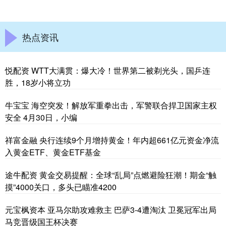
热点资讯
悦配资 WTT大满贯：爆大冷！世界第二被剃光头，国乒连
胜，18岁小将立功
牛宝宝 海空突发！解放军重拳出击，军警联合捍卫国家主权
安全 4月30日，小编
祥富金融 央行连续9个月增持黄金！年内超661亿元资金净流
入黄金ETF、黄金ETF基金
途牛配资 黄金交易提醒：全球“乱局”点燃避险狂潮！期金“触
摸”4000关口，多头已瞄准4200
元宝枫资本 亚马尔助攻难救主 巴萨3-4遭淘汰 卫冕冠军出局
马竞晋级国王杯决赛