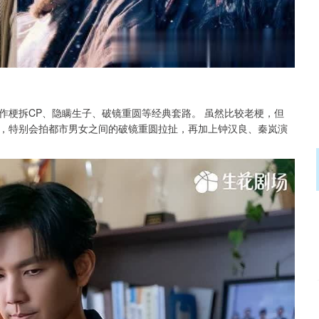
作梗拆CP、隐瞒生子、破镜重圆等经典套路。 虽然比较老梗，但
，特别会拍都市男女之间的破镜重圆拉扯，再加上钟汉良、秦岚演