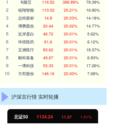
1
N展芯
116.52
396.89%
79.39%
2
锐翔智能
110.02
20.21%
16.80%
3
志特新材
14.8
20.03%
14.18%
4
博腾股份
20.44
20.02%
14.77%
5
近岸蛋白
46.72
20.01%
5.62%
6
毕得医药
61.6
20.01%
6.12%
7
五洲医疗
83.62
20.01%
18.37%
8
耐科装备
49.67
20.01%
6.83%
9
一博科技
53.33
20.01%
17.26%
10
方邦股份
146.16
20.00%
7.68%
沪深京行情 实时轮播
创业板指
3563.12
基
47.56
1.35%