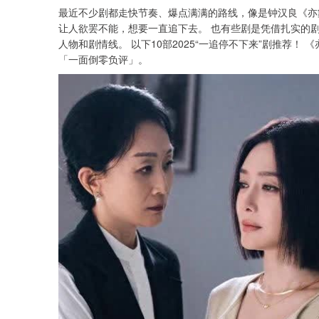
最近不少剧都走快节奏、爆点满满的路线，像是钟汉良《亦
让人欲罢不能，想要一直追下去。 也有些剧是凭借扎实的
人物和剧情线。 以下10部2025“一追停不下来”剧推荐
「一面倒零负评」。