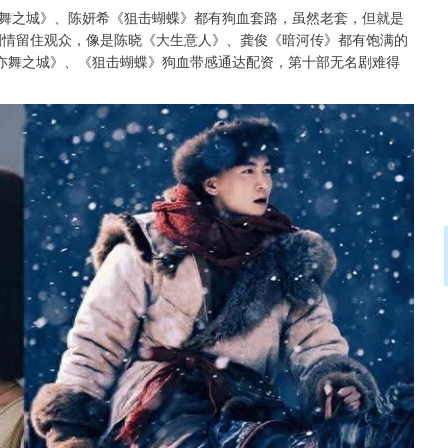
舞之城》、陈妍希《狙击蝴蝶》都有狗血套路，虽然老套，但就是
剧情留住观众，像是陈晓《大生意人》、龚俊《暗河传》都有饱满的
！ 《亦舞之城》、《狙击蝴蝶》狗血带感通达配资，第十部无名剧难得