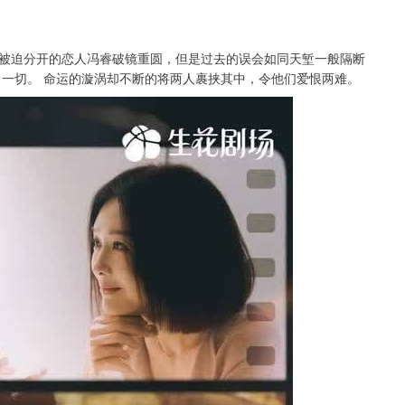
被迫分开的恋人冯睿破镜重圆，但是过去的误会如同天堑一般隔断
了一切。 命运的漩涡却不断的将两人裹挟其中，令他们爱恨两难。