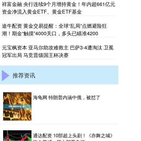
祥富金融 央行连续9个月增持黄金！年内超661亿元
资金净流入黄金ETF、黄金ETF基金
途牛配资 黄金交易提醒：全球“乱局”点燃避险狂
潮！期金“触摸”4000关口，多头已瞄准4200
元宝枫资本 亚马尔助攻难救主 巴萨3-4遭淘汰 卫冕
冠军出局 马竞晋级国王杯决赛
推荐资讯
海龟网 特朗普内涵中俄，被怼了
通达配资 10部超上头剧！《亦舞之城》