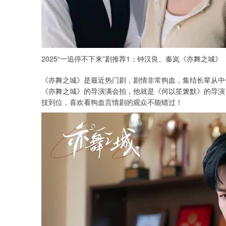
2025“一追停不下来”剧推荐1：钟汉良、秦岚《亦舞之城》
《亦舞之城》是最近热门剧，剧情非常狗血，集结长辈从中
《亦舞之城》的导演满会拍，他就是《何以笙箫默》的导演
技到位，喜欢看狗血言情剧的观众不能错过！