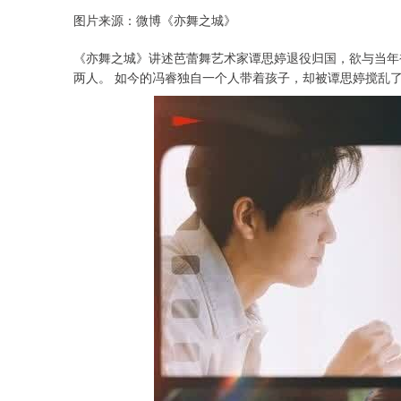
图片来源：微博《亦舞之城》
《亦舞之城》讲述芭蕾舞艺术家谭思婷退役归国，欲与当年
两人。 如今的冯睿独自一个人带着孩子，却被谭思婷搅乱