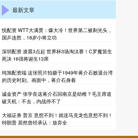
最新文章
悦配资 WTT大满贯：爆大冷！世界第二被剃光头，
国乒连胜，18岁小将立功
深圳配资 凌晨3点起 世界杯3场淘汰赛！C罗魔笛生
死决 16强将诞生13席
纯旭配资端 这张照片拍摄于1949年蒋介石败退台湾
的历史时刻。画面中，蒋介石身着
诚金资产 张学良送蒋介石回南京是幼稚？毛主席道
破天机：不去，内战停不了
大福证券 普京 意想不到！就连马克龙也意想不到！
特朗普 居然曾经承认：放弃全