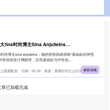
免费配资网站
专业实盘配资
专业的网上股票配资
睿新策略 不费力赢很大!ins时尚博主Sina Anjulieins 的中性色穿搭小心机
尚博主sina anjulieins，她的穿搭风格堪称“基础款封神范
夸张的设计博眼球，仅凭基础款与中性色....
睿新策略
网上股票配资
日期：02-26
来源：股票杠杆怎么玩平台
文章已加载完成