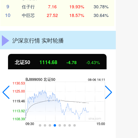
9
任子行
7.16
19.93%
30.78%
10
中巨芯
27.52
18.57%
30.64%
沪深京行情 实时轮播
北证50
1114.68
创
-4.78
-0.43%