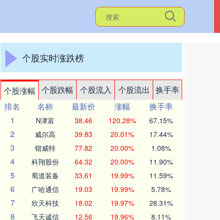
个股实时涨跌榜
个股跌幅
个股流入
个股流出
换手率
个股涨幅
排名
名称
最新价
涨幅
换手率
1
N津富
38.46
120.28%
67.15%
2
威尔高
39.83
20.01%
17.44%
3
锴威特
77.82
20.00%
1.08%
4
科翔股份
64.32
20.00%
11.90%
5
蜀道装备
33.61
19.99%
11.59%
6
广哈通信
19.03
19.99%
5.78%
7
欣天科技
18.02
19.97%
28.31%
8
飞天诚信
12.56
19.96%
8.11%