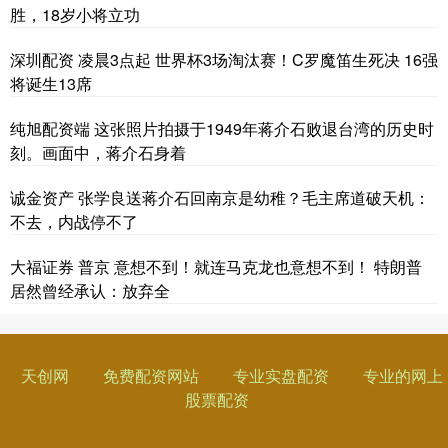
胜，18岁小将立功
深圳配资 凌晨3点起 世界杯3场淘汰赛！C罗魔笛生死决 16强
将诞生13席
纯旭配资端 这张照片拍摄于1949年蒋介石败退台湾的历史时
刻。画面中，蒋介石身着
诚金资产 张学良送蒋介石回南京是幼稚？毛主席道破天机：
不去，内战停不了
大福证券 普京 意想不到！就连马克龙也意想不到！ 特朗普
居然曾经承认：放弃全
天创网
免费配资网站
专业实盘配资
专业的网上
股票配资