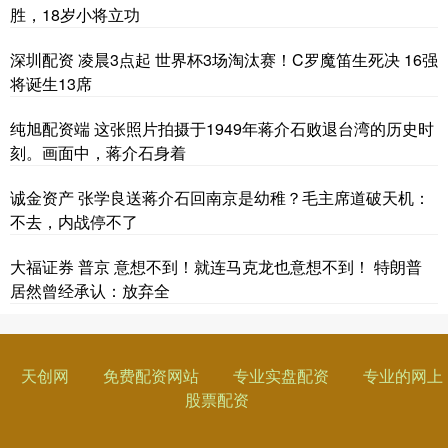
胜，18岁小将立功
深圳配资 凌晨3点起 世界杯3场淘汰赛！C罗魔笛生死决 16强
将诞生13席
纯旭配资端 这张照片拍摄于1949年蒋介石败退台湾的历史时
刻。画面中，蒋介石身着
诚金资产 张学良送蒋介石回南京是幼稚？毛主席道破天机：
不去，内战停不了
大福证券 普京 意想不到！就连马克龙也意想不到！ 特朗普
居然曾经承认：放弃全
天创网
免费配资网站
专业实盘配资
专业的网上
股票配资