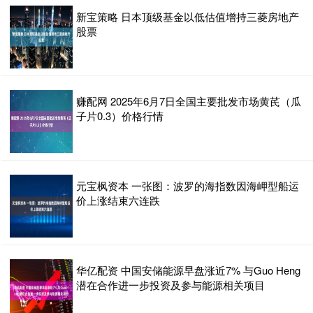
新宝策略 日本顶级基金以低估值增持三菱房地产
股票
赚配网 2025年6月7日全国主要批发市场黄芪（瓜
子片0.3）价格行情
元宝枫资本 一张图：波罗的海指数因海岬型船运
价上涨结束六连跌
华亿配资 中国安储能源早盘涨近7% 与Guo Heng
潜在合作进一步投资及参与能源相关项目