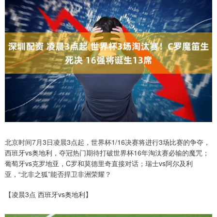
北京时间7月3日凌晨3点起，世界杯1/16决赛将进行3场比赛的争夺，
西班牙vs奥地利，夺冠热门期待打破世界杯16年淘汰赛必输的魔咒；
葡萄牙vs克罗地亚，C罗和莫德里奇直接对话；瑞士vs阿尔及利
亚，“北非之狐”能否捍卫非洲荣耀？
【凌晨3点 西班牙vs奥地利】