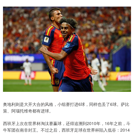
奥地利则是大开大合的风格，小组赛打进6球，同样也丢了6球。萨比
策、阿瑙托维奇都有进球。
西班牙上次在世界杯淘汰赛赢球，还得追溯到2010年，16年之前，斗
牛军团在南非封王。不过之后，西班牙足球在世界杯陷入低谷：2014