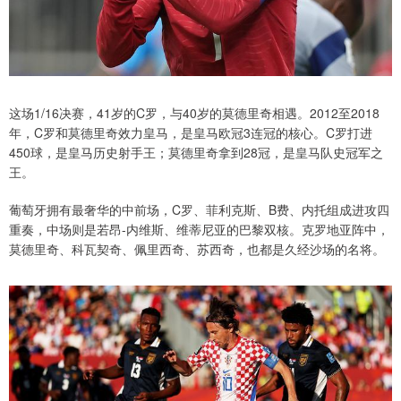
这场1/16决赛，41岁的C罗，与40岁的莫德里奇相遇。2012至2018
年，C罗和莫德里奇效力皇马，是皇马欧冠3连冠的核心。C罗打进
450球，是皇马历史射手王；莫德里奇拿到28冠，是皇马队史冠军之
王。
葡萄牙拥有最奢华的中前场，C罗、菲利克斯、B费、内托组成进攻四
重奏，中场则是若昂-内维斯、维蒂尼亚的巴黎双核。克罗地亚阵中，
莫德里奇、科瓦契奇、佩里西奇、苏西奇，也都是久经沙场的名将。