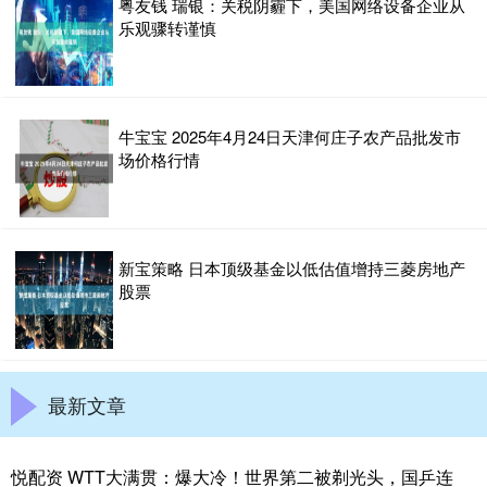
粤友钱 瑞银：关税阴霾下，美国网络设备企业从
乐观骤转谨慎
牛宝宝 2025年4月24日天津何庄子农产品批发市
场价格行情
新宝策略 日本顶级基金以低估值增持三菱房地产
股票
最新文章
悦配资 WTT大满贯：爆大冷！世界第二被剃光头，国乒连