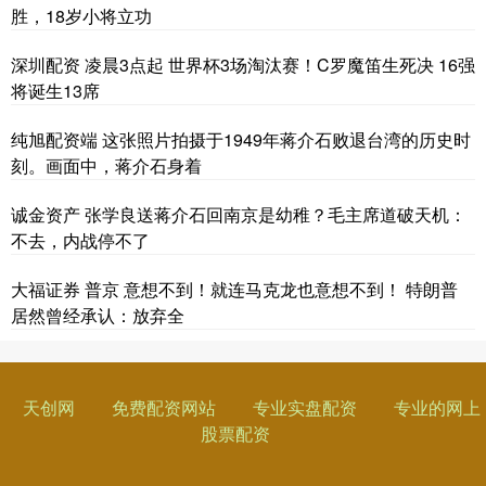
胜，18岁小将立功
深圳配资 凌晨3点起 世界杯3场淘汰赛！C罗魔笛生死决 16强
将诞生13席
纯旭配资端 这张照片拍摄于1949年蒋介石败退台湾的历史时
刻。画面中，蒋介石身着
诚金资产 张学良送蒋介石回南京是幼稚？毛主席道破天机：
不去，内战停不了
大福证券 普京 意想不到！就连马克龙也意想不到！ 特朗普
居然曾经承认：放弃全
天创网
免费配资网站
专业实盘配资
专业的网上
股票配资