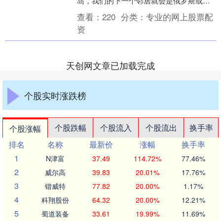
岛，我们的下一个邻居就会是俄罗斯或中
国。这种情况绝不会发生。”很多网友说海
查看：
220
分类：
专业的网上股票配
龟网，这是....
资
天创网文章已加载完成
个股实时涨跌榜
个股跌幅
个股流入
个股流出
换手率
个股涨幅
排名
名称
最新价
涨幅
换手率
1
N津富
37.49
114.72%
77.46%
2
威尔高
39.83
20.01%
17.76%
3
锴威特
77.82
20.00%
1.17%
4
科翔股份
64.32
20.00%
12.21%
5
蜀道装备
33.61
19.99%
11.69%