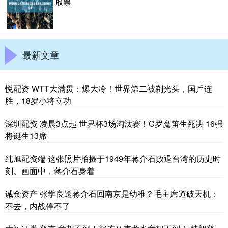
股票
最新文章
悦配资 WTT大满贯：爆大冷！世界第二被剃光头，国乒连
胜，18岁小将立功
深圳配资 凌晨3点起 世界杯3场淘汰赛！C罗魔笛生死决 16强
将诞生13席
纯旭配资端 这张照片拍摄于1949年蒋介石败退台湾的历史时
刻。画面中，蒋介石身着
诚金资产 张学良送蒋介石回南京是幼稚？毛主席道破天机：
不去，内战停不了