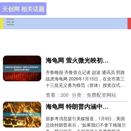
天创网 相关话题
海龟网 萤火微光映初心! 城阳巴士驾驶员荣获“青岛市见义勇为模范”
齐鲁晚报·齐鲁壹点记者 赵波 通讯员 邢路
战虎海龟网 2026年1月15日，在全市第三
十三批见义勇为模范（群体）授奖仪式暨
全市见义勇为工作会议上，青岛城运控
查看：
200
分类：
免费配资网站
股....
海龟网 特朗普内涵中俄，被怼了
据参考消息援引美媒报道，1月9日，美国
总统特朗普表示，“如果我们不拿下格陵兰