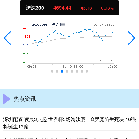
北证50
1134.24
11.37
1.01%
热点资讯
深圳配资 凌晨3点起 世界杯3场淘汰赛！C罗魔笛生死决 16强
将诞生13席