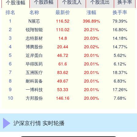
个股跌幅
个股流入
个股流出
换手率
个股涨幅
排名
名称
最新价
涨幅
换手率
1
N展芯
116.52
396.89%
79.39%
2
锐翔智能
110.02
20.21%
16.80%
3
志特新材
14.8
20.03%
14.18%
4
博腾股份
20.44
20.02%
14.77%
5
近岸蛋白
46.72
20.01%
5.62%
6
毕得医药
61.6
20.01%
6.12%
7
五洲医疗
83.62
20.01%
18.37%
8
耐科装备
49.67
20.01%
6.83%
9
一博科技
53.33
20.01%
17.26%
10
方邦股份
146.16
20.00%
7.68%
沪深京行情 实时轮播