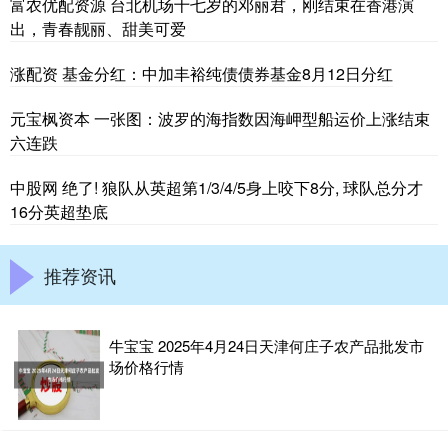
富农优配资源 台北机场十七岁的邓丽君，刚结束在香港演
出，青春靓丽、甜美可爱
涨配资 基金分红：中加丰裕纯债债券基金8月12日分红
元宝枫资本 一张图：波罗的海指数因海岬型船运价上涨结束
六连跌
中股网 绝了! 狼队从英超第1/3/4/5身上咬下8分, 球队总分才
16分英超垫底
推荐资讯
牛宝宝 2025年4月24日天津何庄子农产品批发市
场价格行情