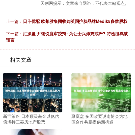
天创网提示：文章来自网络，不代表本站观点。
上一篇：
日斗优配 欧莱雅集团收购英国护肤品牌Medik8多数股权
下一篇：
汇操盘 尹锡悦庭审狡辩: 为让士兵炸鸡戒严? 特检组戳破
谎言
相关文章
新宝策略 日本顶级基金以低估
聚赢盘 多国政要说南博会为地
值增持三菱房地产股票
区合作共赢提供新机遇