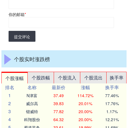
你的邮箱
*
提交评论
个股实时涨跌榜
个股跌幅
个股流入
个股流出
换手率
个股涨幅
排名
名称
最新价
涨幅
换手率
1
N津富
37.49
114.72%
77.46%
2
威尔高
39.83
20.01%
17.76%
3
锴威特
77.82
20.00%
1.17%
4
科翔股份
64.32
20.00%
12.21%
5
蜀道装备
33.61
19.99%
11.69%