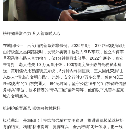
榜样如星聚合力 凡人善举暖人心
在城阳巴士，吕良山的善举并非孤例。2025年6月，374路驾驶员邱月
山行驶至文昌阁路段时，发现外卖骑手被卷入SUV车底，他立即停车
号召乘客与路人合力抬车，仅1分钟便救出骑手。2022年寒冬，泰安
来青打工老人遗失 10 万元血汗钱，103路调度员于静与驾驶员李建
强、黄明儒依托智能调度系统，5分钟内寻回巨款，三人因此荣膺“山
东好人”“青岛市文明市民”。此外，安全行驶37万多公里、独创“4D工
匠驾驶法”的“山东交通大工匠”纪君师，坚守公益16年的“山东省诚信服
务标兵”李波，技术精湛的“青岛工匠”梁泽涛等，他们以平凡善举擦亮
城市文明底色。
机制护航育新风 崇德向善树标杆
模范辈出，是城阳巴士持续加强精神文明建设、推进道德模范选树培
育的结果。构建“标准提炼—竞赛练兵—全员培训”闭环体系，把一线