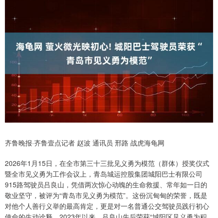
齐鲁晚报·齐鲁壹点记者 赵波 通讯员 邢路 战虎海龟网
2026年1月15日，在全市第三十三批见义勇为模范（群体）授奖仪式
暨全市见义勇为工作会议上，青岛城运控股集团城阳巴士有限公司
915路驾驶员吕良山，凭借两次惊心动魄的生命救援、常年如一日的
敬业坚守，被评为“青岛市见义勇为模范”。这份沉甸甸的荣誉，既是
对他个人善行义举的最高肯定，更是对一名普通公交驾驶员践行初心
使命的生动诠释。2023年以来，吕良山先后荣获“城阳区见义勇为积