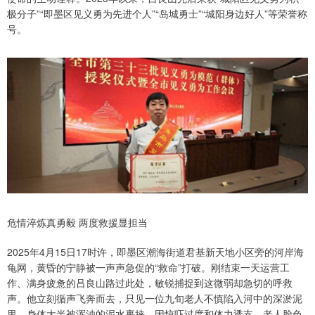
极分子”“即墨区见义勇为先进个人”“岛城勇士”“城阳身边好人”等荣誉称
号。
危情淬炼真勇毅 两度救援显担当
2025年4月15日17时许，即墨区潮海街道君基新天地小区旁的河岸海
龟网，黄昏的宁静被一声声急促的“救命”打破。刚结束一天运营工
作、满身疲惫的吕良山路过此处，敏锐捕捉到这微弱却急切的呼救
声。他立刻循声飞奔而去，只见一位九旬老人不慎陷入河中的深淤泥
里，身体大半被浑浊的泥水裹挟，因惊吓过度和体力透支，老人脸色