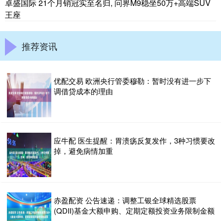
卓盛国际 21个月销冠实至名归, 问界M9稳坐50万+高端SUV
王座
推荐资讯
优配交易 欧洲央行管委穆勒：暂时没有进一步下
调借贷成本的理由
应牛配 医生提醒：胃溃疡反复发作，3种习惯要改
掉，避免病情加重
赤盈配资 公告速递：调整工银全球精选股票
(QDII)基金大额申购、定期定额投资业务限制金额