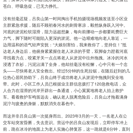
苍白、呼吸急促，已无力挣扎。
没有丝毫迟疑，吕良山第一时间掏出手机拍摄现场视频发送至小区业
主群紧急求援，随后不顾初春河水的刺骨寒凉，毅然纵身跃入河中。
河底的淤泥松软湿滑，阻力远超想象，每向前挪动一步都要耗费巨大
力气，脚下随时可能陷入更深的淤泥。他一边艰难地向老人靠近，一
边用温和的语气轻声安抚：“大娘别害怕，我来救你了，坚持住！”抵
达老人身边后，他俯身紧紧握住老人冰凉的手臂，双脚奋力蹬着河底
寻找着力点，咬紧牙关一点点将老人从淤泥中往外拖拽。冰冷的河水
浸透了衣衫，污泥沾满了全身，他却丝毫没有松懈，心中只有一个念
头——尽快将老人安全救出。经过5分钟的生死拉锯，在随后赶到的几
位热心居民协助下，吕良山终于成功将老人从淤泥中拖拽到安全地
带。此时，小区工作人员已根据业主群信息拨打了120急救电话，众
人合力在湿滑的河岸开辟出一条通道，小心翼翼地将老人抬上救护
车。看着救护车鸣笛远去，确认老人脱离危险后，吕良山才拖着满身
泥泞与疲惫的身躯，默默消失在暮色中。
而这并非吕良山第一次挺身而出。2023年3月的一天，一名老人在公
交车站突发昏厥，失去意识。营运中的吕良山发现后，立即停车冲上
前，跪在冰冷的地面上为老人实施心肺复苏，这一跪就是6分钟，直到