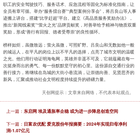
职工的安全驾驶技巧、服务话术、应急流程等固化为标准化指南，让
全员有章可循。举办“服务擂台赛”“典型案例分享会”，将吕良山等人事
迹搬上讲台，搭建“比学赶超”平台。建立《高品质服务奖励办法》，
推出“新闻线索奖”“萤火之光”品牌贡献奖，对善举给予精神与物质双重
奖励，形成“善行有回报、德者受尊崇”的良性循环。
榜样如炬，虽微致远；萤火虽微，可照旷野。吕良山和无数如他一般
的城运人，在平凡的岗位上以不平凡的选择，点亮了城市文明的温暖
之光。他们用行动证明海龟网，英雄并非遥不可及，它就蕴藏在每一
次挺身而出的勇气、每一份默默坚守的初心里。这份源自交通行业的
善行接力，将继续在岛城的大街小巷流淌，让崇德向善、见贤思齐的
新风，汇聚成推动社会文明程度持续提升的磅礴力量。
天创网提示：文章来自网络，不代表本站观点。
上一篇：
东启网 埃及通胀率企稳 或为进一步降息创造空间
下一篇：
日富农优配 爱克股份年报摘要：2024年实现归母净利
润-1.07亿元