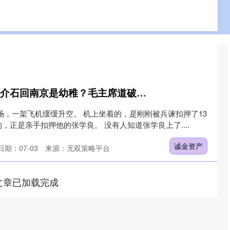
免费配资网站
专业实盘配资
专业的网上股票配资
诚金资产 张学良送蒋介石回南京是幼稚？毛主席道破天机：不去，内战停不了
安机场，一架飞机缓缓升空。 机上坐着的，是刚刚被兵谏扣押了13
，正是亲手扣押他的张学良。 没有人知道张学良上了....
诚金资产
日期：07-03
来源：无双策略平台
文章已加载完成