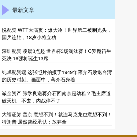
最新文章
悦配资 WTT大满贯：爆大冷！世界第二被剃光头，
国乒连胜，18岁小将立功
深圳配资 凌晨3点起 世界杯3场淘汰赛！C罗魔笛生
死决 16强将诞生13席
纯旭配资端 这张照片拍摄于1949年蒋介石败退台湾
的历史时刻。画面中，蒋介石身着
诚金资产 张学良送蒋介石回南京是幼稚？毛主席道
破天机：不去，内战停不了
大福证券 普京 意想不到！就连马克龙也意想不到！
特朗普 居然曾经承认：放弃全