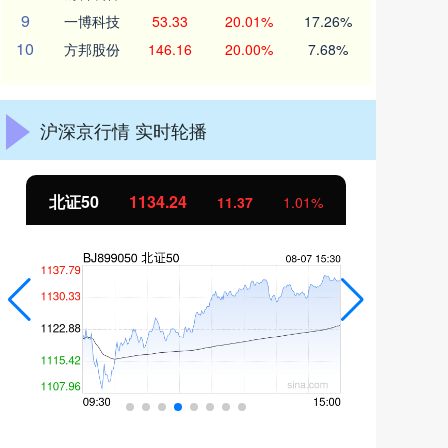
9
一博科技
53.33
20.01%
17.26%
10
方邦股份
146.16
20.00%
7.68%
沪深京行情 实时轮播
北证50
1134.24
创
11.37
1.01%