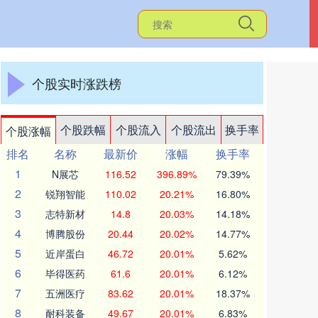
个股实时涨跌榜
个股跌幅
个股流入
个股流出
换手率
个股涨幅
排名
名称
最新价
涨幅
换手率
1
N展芯
116.52
396.89%
79.39%
2
锐翔智能
110.02
20.21%
16.80%
3
志特新材
14.8
20.03%
14.18%
4
博腾股份
20.44
20.02%
14.77%
5
近岸蛋白
46.72
20.01%
5.62%
6
毕得医药
61.6
20.01%
6.12%
7
五洲医疗
83.62
20.01%
18.37%
8
耐科装备
49.67
20.01%
6.83%