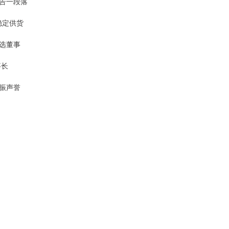
告一段落
稳定供货
选董事
事长
振声誉