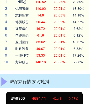
1
N展芯
116.52
396.89%
79.39%
2
锐翔智能
110.02
20.21%
16.80%
3
志特新材
14.8
20.03%
14.18%
4
博腾股份
20.44
20.02%
14.77%
5
近岸蛋白
46.72
20.01%
5.62%
6
毕得医药
61.6
20.01%
6.12%
7
五洲医疗
83.62
20.01%
18.37%
8
耐科装备
49.67
20.01%
6.83%
9
一博科技
53.33
20.01%
17.26%
10
方邦股份
146.16
20.00%
7.68%
沪深京行情 实时轮播
北证50
1134.24
创
11.37
1.01%