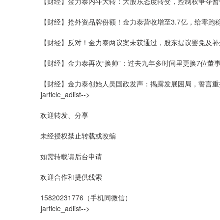
【财经】金力泰内斗大转：大股东态度转变，控制权争夺暂
【财经】抢外资品牌份额！金力泰营收增至3.7亿，给零跑
【财经】反对！金力泰两议案未获通过，股东提议罢免及补
【财经】金力泰再次“换帅”：过去九年多时间里更换7位董
【财经】金力泰创始人吴国政发声：揭露发展困局，誓言重
]article_adlist-->
欢迎转发、分享
未经授权禁止转载或改编
如需转载请后台申请
欢迎合作和提供线索
15820231776（手机同微信）
]article_adlist-->