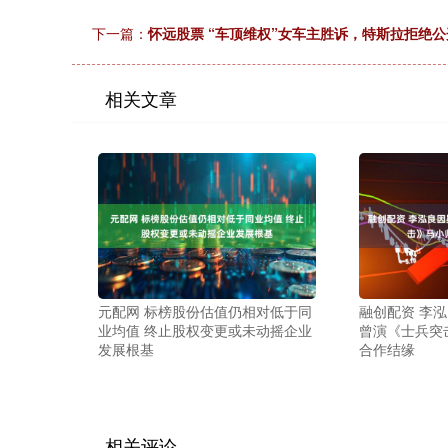
下一篇：
怀远股票 “车顶维权”女车主胜诉，特斯拉拒绝公
相关文章
元配网 标榜股份估值仍相对低于同
融创配资 李
业均值 终止股权变更或未动摇企业
曾演《士兵突
发展根基
合作结缘
相关评论