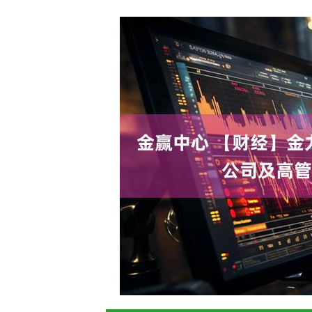
深证成指
14311.01
.68
1.02%
200.89
1