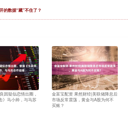
开的数据“藏”不住了？
泓良因疑似恋情出圈，
金富宝配资 果然财经|美联储降息后
击》马小帅，与马苏
市场反常震荡，黄金与A股为何不
买账？