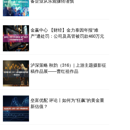
备企业从乐观骤转谨慎
金赢中心 【财经】金力泰因年报“难
产”遭处罚：公司及高管被罚款460万元
泸深策略 秋韵（316）| 上游主题摄影征
稿作品展——曹红祖作品
垒富优配 评论丨如何为“狂飙”的黄金重
新估值？