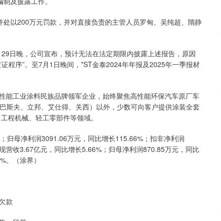
的编制及披露工作。
并处以200万元罚款，并对直接负责的主管人员罗甸、吴纯超、隋静
。4月29日晚，公司宣布，预计无法在法定期限内披露上述报告，原因
序”。至7月1日晚间，*ST金泰2024年年报及2025年一季报材
性能工业涂料民族品牌领军企业，始终聚焦高性能环保汽车原厂车
、巴斯夫、立邦、艾仕得、关西）以外，少数可向客户提供涂装全套
、工程机械、轻工零部件等领域。
；归母净利润3091.06万元，同比增长115.66%；扣非净利润
实现营收3.67亿元，同比增长5.66%；归母净利润870.85万元，同比
47%。（涂界）
欠款