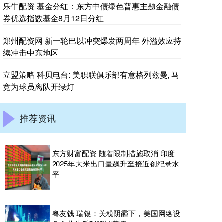
乐牛配资 基金分红：东方中债绿色普惠主题金融债
券优选指数基金8月12日分红
郑州配资网 新一轮巴以冲突爆发两周年 外溢效应持
续冲击中东地区
立盟策略 科贝电台: 美职联俱乐部有意格列兹曼, 马
竞为球员离队开绿灯
推荐资讯
东方财富配资 随着限制措施取消 印度
2025年大米出口量飙升至接近创纪录水
平
粤友钱 瑞银：关税阴霾下，美国网络设