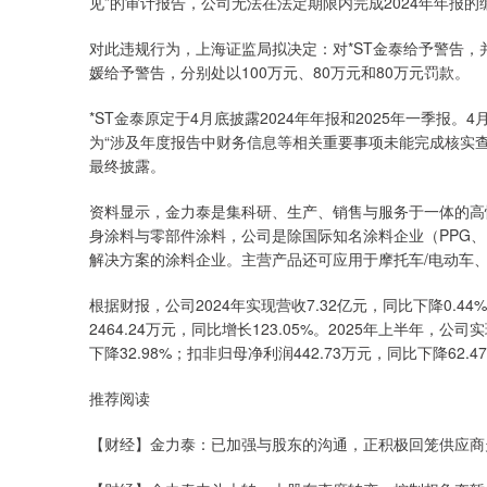
见”的审计报告，公司无法在法定期限内完成2024年年报
对此违规行为，上海证监局拟决定：对*ST金泰给予警告，
媛给予警告，分别处以100万元、80万元和80万元罚款。
*ST金泰原定于4月底披露2024年年报和2025年一季报
为“涉及年度报告中财务信息等相关重要事项未能完成核实查证程
最终披露。
资料显示，金力泰是集科研、生产、销售与服务于一体的高
身涂料与零部件涂料，公司是除国际知名涂料企业（PPG
解决方案的涂料企业。主营产品还可应用于摩托车/电动车
根据财报，公司2024年实现营收7.32亿元，同比下降0.44%
2464.24万元，同比增长123.05%。2025年上半年，公司
下降32.98%；扣非归母净利润442.73万元，同比下降62.
推荐阅读
【财经】金力泰：已加强与股东的沟通，正积极回笼供应商