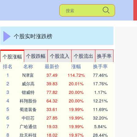
个股实时涨跌榜
个股跌幅
个股流入
个股流出
换手率
个股涨幅
排名
名称
最新价
涨幅
换手率
1
N津富
37.49
114.72%
77.46%
2
威尔高
39.83
20.01%
17.76%
3
锴威特
77.82
20.00%
1.17%
4
科翔股份
64.32
20.00%
12.21%
5
蜀道装备
33.61
19.99%
11.69%
6
中巨芯
27.85
19.99%
32.20%
7
广哈通信
19.03
19.99%
5.84%
8
欣天科技
18.02
19.97%
28.44%