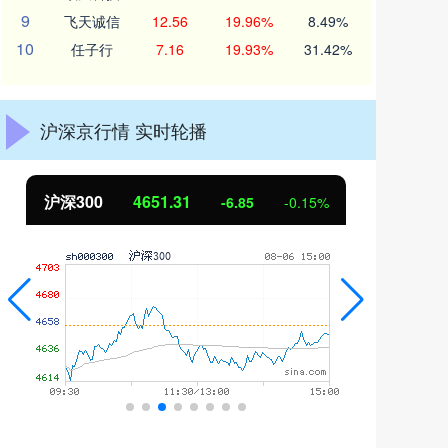
9
飞天诚信
12.56
19.96%
8.49%
10
任子行
7.16
19.93%
31.42%
沪深京行情 实时轮播
沪深300
4651.31
北
-6.85
-0.15%