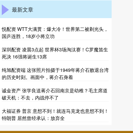
最新文章
悦配资 WTT大满贯：爆大冷！世界第二被剃光头，
国乒连胜，18岁小将立功
深圳配资 凌晨3点起 世界杯3场淘汰赛！C罗魔笛生
死决 16强将诞生13席
纯旭配资端 这张照片拍摄于1949年蒋介石败退台湾
的历史时刻。画面中，蒋介石身着
诚金资产 张学良送蒋介石回南京是幼稚？毛主席道
破天机：不去，内战停不了
大福证券 普京 意想不到！就连马克龙也意想不到！
特朗普 居然曾经承认：放弃全