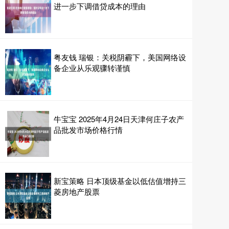
进一步下调借贷成本的理由
粤友钱 瑞银：关税阴霾下，美国网络设
备企业从乐观骤转谨慎
牛宝宝 2025年4月24日天津何庄子农产
品批发市场价格行情
新宝策略 日本顶级基金以低估值增持三
菱房地产股票