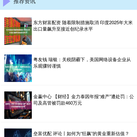
推荐资讯
东方财富配资 随着限制措施取消 印度2025年大米
出口量飙升至接近创纪录水平
粤友钱 瑞银：关税阴霾下，美国网络设备企业从
乐观骤转谨慎
金赢中心 【财经】金力泰因年报“难产”遭处罚：公
司及高管被罚款460万元
垒富优配 评论丨如何为“狂飙”的黄金重新估值？