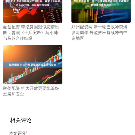
融创配资 李泓良因疑似恋情出
郑州配资网 新一轮巴以冲突爆
圈，曾演《士兵突击》马小帅，
发两周年 外溢效应持续冲击中
与马苏合作结缘
东地区
融创配资 扩大开放更要统筹好
发展和安全
相关评论
本文评分
*