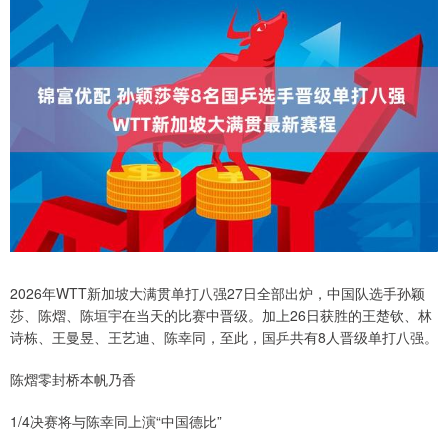
2026年WTT新加坡大满贯单打八强27日全部出炉，中国队选手孙颖
莎、陈熠、陈垣宇在当天的比赛中晋级。加上26日获胜的王楚钦、林
诗栋、王曼昱、王艺迪、陈幸同，至此，国乒共有8人晋级单打八强。
陈熠零封桥本帆乃香
1/4决赛将与陈幸同上演“中国德比”