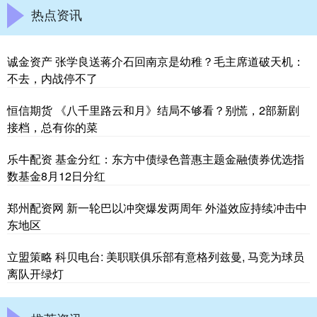
热点资讯
诚金资产 张学良送蒋介石回南京是幼稚？毛主席道破天机：
不去，内战停不了
恒信期货 《八千里路云和月》结局不够看？别慌，2部新剧
接档，总有你的菜
乐牛配资 基金分红：东方中债绿色普惠主题金融债券优选指
数基金8月12日分红
郑州配资网 新一轮巴以冲突爆发两周年 外溢效应持续冲击中
东地区
立盟策略 科贝电台: 美职联俱乐部有意格列兹曼, 马竞为球员
离队开绿灯