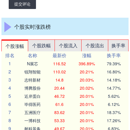
提交评论
个股实时涨跌榜
个股跌幅
个股流入
个股流出
换手率
个股涨幅
排名
名称
最新价
涨幅
换手率
1
N展芯
116.52
396.89%
79.39%
2
锐翔智能
110.02
20.21%
16.80%
3
志特新材
14.8
20.03%
14.18%
4
博腾股份
20.44
20.02%
14.77%
5
近岸蛋白
46.72
20.01%
5.62%
6
毕得医药
61.6
20.01%
6.12%
7
五洲医疗
83.62
20.01%
18.37%
8
一博科技
53.33
20.01%
17.26%
9
耐科装备
49.67
20.01%
6.83%