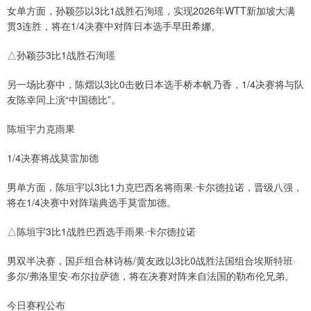
女单方面，孙颖莎以3比1战胜石洵瑶，实现2026年WTT新加坡大满
贯3连胜，将在1/4决赛中对阵日本选手早田希娜。
△孙颖莎3比1战胜石洵瑶
另一场比赛中，陈熠以3比0击败日本选手桥本帆乃香，1/4决赛将与队
友陈幸同上演“中国德比”。
陈垣宇力克雨果
1/4决赛将战莫雷加德
男单方面，陈垣宇以3比1力克巴西名将雨果·卡尔德拉诺，晋级八强，
将在1/4决赛中对阵瑞典选手莫雷加德。
△陈垣宇3比1战胜巴西选手雨果·卡尔德拉诺
男双半决赛，国乒组合林诗栋/黄友政以3比0战胜法国组合埃斯特班·
多尔/弗洛里安·布尔拉萨德，将在决赛对阵来自法国的勒布伦兄弟。
今日赛程公布