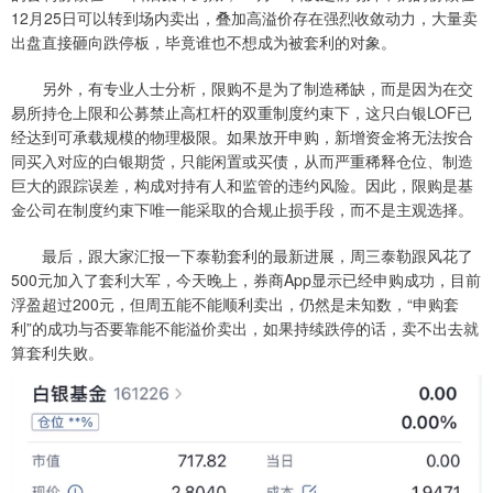
12月25日可以转到场内卖出，叠加高溢价存在强烈收敛动力，大量卖
出盘直接砸向跌停板，毕竟谁也不想成为被套利的对象。
另外，有专业人士分析，限购不是为了制造稀缺，而是因为在交
易所持仓上限和公募禁止高杠杆的双重制度约束下，这只白银LOF已
经达到可承载规模的物理极限。如果放开申购，新增资金将无法按合
同买入对应的白银期货，只能闲置或买债，从而严重稀释仓位、制造
巨大的跟踪误差，构成对持有人和监管的违约风险。因此，限购是基
金公司在制度约束下唯一能采取的合规止损手段，而不是主观选择。
最后，跟大家汇报一下泰勒套利的最新进展，周三泰勒跟风花了
500元加入了套利大军，今天晚上，券商App显示已经申购成功，目前
浮盈超过200元，但周五能不能顺利卖出，仍然是未知数，“申购套
利”的成功与否要靠能不能溢价卖出，如果持续跌停的话，卖不出去就
算套利失败。