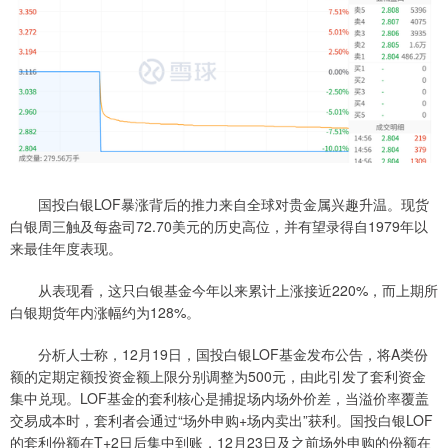
国投白银LOF暴涨背后的推力来自全球对贵金属兴趣升温。现货
白银周三触及每盎司72.70美元的历史高位，并有望录得自1979年以
来最佳年度表现。
从表现看，这只白银基金今年以来累计上涨接近220%，而上期所
白银期货年内涨幅约为128%。
分析人士称，12月19日，国投白银LOF基金发布公告，将A类份
额的定期定额投资金额上限分别调整为500元，由此引发了套利资金
集中兑现。LOF基金的套利核心是捕捉场内场外价差，当溢价率覆盖
交易成本时，套利者会通过“场外申购+场内卖出”获利。国投白银LOF
的套利份额在T+2日后集中到账，12月23日及之前场外申购的份额在