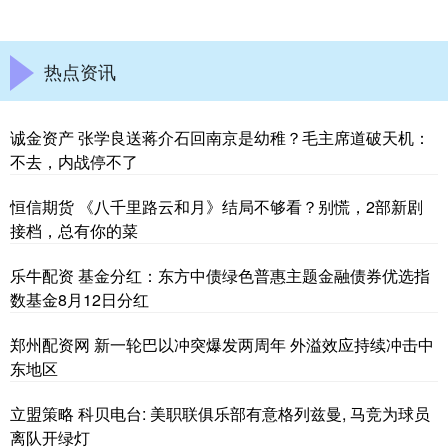
热点资讯
诚金资产 张学良送蒋介石回南京是幼稚？毛主席道破天机：
不去，内战停不了
恒信期货 《八千里路云和月》结局不够看？别慌，2部新剧
接档，总有你的菜
乐牛配资 基金分红：东方中债绿色普惠主题金融债券优选指
数基金8月12日分红
郑州配资网 新一轮巴以冲突爆发两周年 外溢效应持续冲击中
东地区
立盟策略 科贝电台: 美职联俱乐部有意格列兹曼, 马竞为球员
离队开绿灯