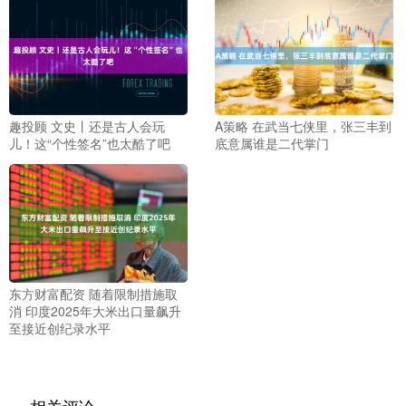
趣投顾 文史丨还是古人会玩
A策略 在武当七侠里，张三丰到
儿！这“个性签名”也太酷了吧
底意属谁是二代掌门
东方财富配资 随着限制措施取
消 印度2025年大米出口量飙升
至接近创纪录水平