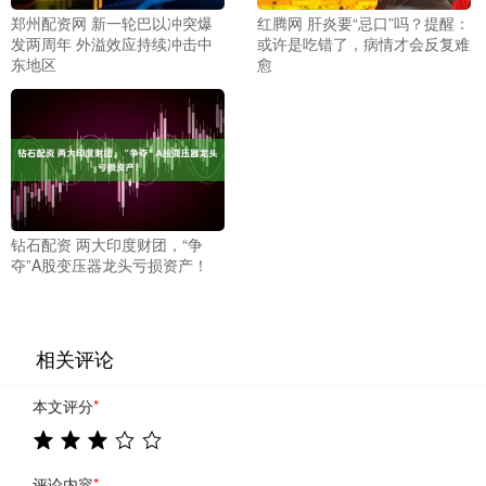
郑州配资网 新一轮巴以冲突爆
红腾网 肝炎要“忌口”吗？提醒：
发两周年 外溢效应持续冲击中
或许是吃错了，病情才会反复难
东地区
愈
钻石配资 两大印度财团，“争
夺”A股变压器龙头亏损资产！
相关评论
本文评分
*
评论内容
*