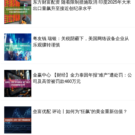
东方财富配资 随着限制措施取消 印度2025年大米
出口量飙升至接近创纪录水平
粤友钱 瑞银：关税阴霾下，美国网络设备企业从
乐观骤转谨慎
金赢中心 【财经】金力泰因年报“难产”遭处罚：公
司及高管被罚款460万元
垒富优配 评论丨如何为“狂飙”的黄金重新估值？