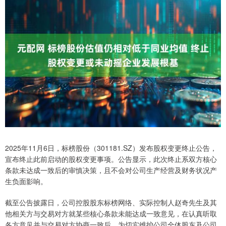
2025年11月6日，标榜股份（301181.SZ）发布股权变更终止公告，
宣布终止此前启动的股权变更事项。公告显示，此次终止系双方核心
条款未达成一致后的审慎决策，且不会对公司生产经营及财务状况产
生负面影响。
截至公告披露日，公司控股股东标榜网络、实际控制人赵奇先生及其
他相关方与交易对方就某些核心条款未能达成一致意见，在认真听取
各方意见并与交易对方协商一致后，为切实维护公司全体股东及公司