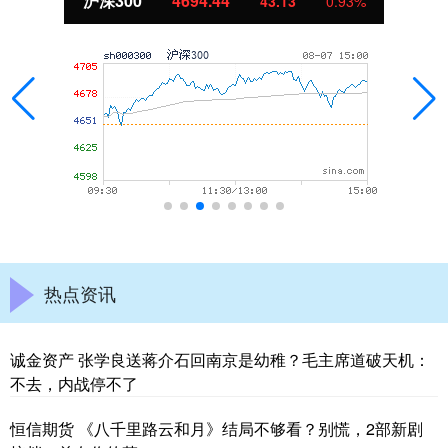
北证50
1134.24
0.93%
11.37
1
热点资讯
诚金资产 张学良送蒋介石回南京是幼稚？毛主席道破天机：
不去，内战停不了
恒信期货 《八千里路云和月》结局不够看？别慌，2部新剧