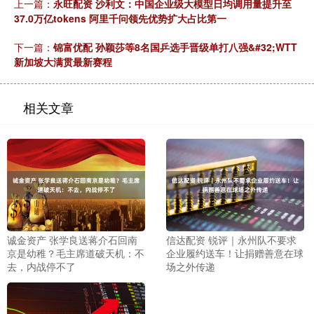
上一篇：
永旺配资 沙利文：中国企业级大模型日均调用量提升至
37.0万亿tokens 阿里千问领先优势扩大占比第一
下一篇：
锦富优配 孙颖莎等8名国乒选手晋级单打八强&#32;WTT
新加坡大满贯最新赛程
相关文章
诚金资产 张学良送蒋介石回南
信达配资 锐评｜永州队不要求
京是幼稚？毛主席道破天机：不
企业履约送车！让捐赠善意在球
去，内战停不了
场之外传递