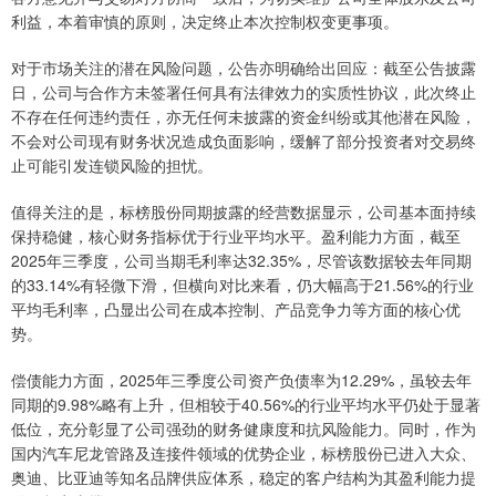
利益，本着审慎的原则，决定终止本次控制权变更事项。
对于市场关注的潜在风险问题，公告亦明确给出回应：截至公告披露
日，公司与合作方未签署任何具有法律效力的实质性协议，此次终止
不存在任何违约责任，亦无任何未披露的资金纠纷或其他潜在风险，
不会对公司现有财务状况造成负面影响，缓解了部分投资者对交易终
止可能引发连锁风险的担忧。
值得关注的是，标榜股份同期披露的经营数据显示，公司基本面持续
保持稳健，核心财务指标优于行业平均水平。盈利能力方面，截至
2025年三季度，公司当期毛利率达32.35%，尽管该数据较去年同期
的33.14%有轻微下滑，但横向对比来看，仍大幅高于21.56%的行业
平均毛利率，凸显出公司在成本控制、产品竞争力等方面的核心优
势。
偿债能力方面，2025年三季度公司资产负债率为12.29%，虽较去年
同期的9.98%略有上升，但相较于40.56%的行业平均水平仍处于显著
低位，充分彰显了公司强劲的财务健康度和抗风险能力。同时，作为
国内汽车尼龙管路及连接件领域的优势企业，标榜股份已进入大众、
奥迪、比亚迪等知名品牌供应体系，稳定的客户结构为其盈利能力提