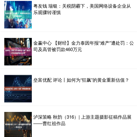
粤友钱 瑞银：关税阴霾下，美国网络设备企业从
乐观骤转谨慎
金赢中心 【财经】金力泰因年报“难产”遭处罚：公
司及高管被罚款460万元
垒富优配 评论丨如何为“狂飙”的黄金重新估值？
泸深策略 秋韵（316）| 上游主题摄影征稿作品展
——曹红祖作品