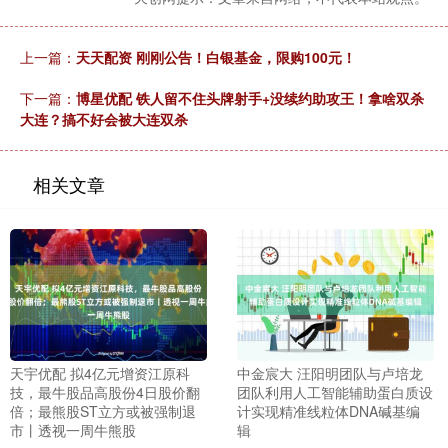
上一篇：
天天配资 刚刚公告！白银基金，限购100元！
下一篇：
博星优配 铁人留不住头牌射手+没续约助攻王！拿啥双杀
大连？搞不好会被大连双杀
相关文章
天宇优配 拟4亿元增资江原科
中金宸大 汪阳明团队与卢培龙
技，最牛股品高股份4日股价翻
团队利用人工智能辅助蛋白质设
倍；最熊股ST立方或被强制退
计实现精准线粒体DNA碱基编
市丨透视一周牛熊股
辑