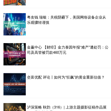
粤友钱 瑞银：关税阴霾下，美国网络设备企业从
乐观骤转谨慎
金赢中心 【财经】金力泰因年报“难产”遭处罚：公
司及高管被罚款460万元
垒富优配 评论丨如何为“狂飙”的黄金重新估值？
泸深策略 秋韵（316）| 上游主题摄影征稿作品展