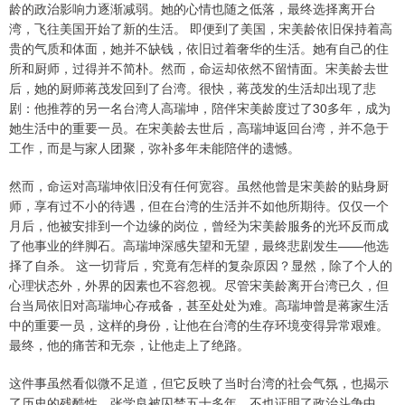
龄的政治影响力逐渐减弱。她的心情也随之低落，最终选择离开台
湾，飞往美国开始了新的生活。 即便到了美国，宋美龄依旧保持着高
贵的气质和体面，她并不缺钱，依旧过着奢华的生活。她有自己的住
所和厨师，过得并不简朴。然而，命运却依然不留情面。宋美龄去世
后，她的厨师蒋茂发回到了台湾。很快，蒋茂发的生活却出现了悲
剧：他推荐的另一名台湾人高瑞坤，陪伴宋美龄度过了30多年，成为
她生活中的重要一员。在宋美龄去世后，高瑞坤返回台湾，并不急于
工作，而是与家人团聚，弥补多年未能陪伴的遗憾。
然而，命运对高瑞坤依旧没有任何宽容。虽然他曾是宋美龄的贴身厨
师，享有过不小的待遇，但在台湾的生活并不如他所期待。仅仅一个
月后，他被安排到一个边缘的岗位，曾经为宋美龄服务的光环反而成
了他事业的绊脚石。高瑞坤深感失望和无望，最终悲剧发生——他选
择了自杀。 这一切背后，究竟有怎样的复杂原因？显然，除了个人的
心理状态外，外界的因素也不容忽视。尽管宋美龄离开台湾已久，但
台当局依旧对高瑞坤心存戒备，甚至处处为难。高瑞坤曾是蒋家生活
中的重要一员，这样的身份，让他在台湾的生存环境变得异常艰难。
最终，他的痛苦和无奈，让他走上了绝路。
这件事虽然看似微不足道，但它反映了当时台湾的社会气氛，也揭示
了历史的残酷性。张学良被囚禁五十多年，不也证明了政治斗争中，