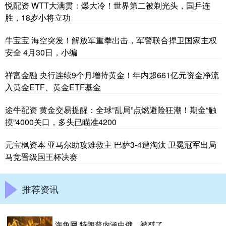
悦配资 WTT大满贯：爆大冷！世界第二被剃光头，国乒连
胜，18岁小将立功
牛宝宝 海空突发！解放军重拳出击，军警联合捍卫国家主权
安全 4月30日，小编
祥富金融 央行连续9个月增持黄金！年内超661亿元资金净流
入黄金ETF、黄金ETF基金
途牛配资 黄金交易提醒：全球“乱局”点燃避险狂潮！期金“触
摸”4000关口，多头已瞄准4200
元宝枫资本 亚马尔助攻难救主 巴萨3-4遭淘汰 卫冕冠军出局
马竞晋级国王杯决赛
推荐资讯
海龟网 特朗普内涵中俄，被怼了