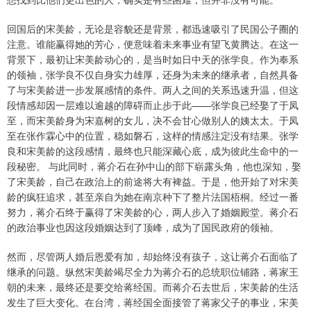
回国后的宋美龄，无论是容貌还是背景，都迅速吸引了民国公子圈的
注意。谁能赢得她的芳心，便意味着未来事业有望飞黄腾达。在这一
背景下，最初让宋美龄动心的，是当时如日中天的张学良。作为奉系
的领袖，张学良不仅自身实力雄厚，还身为未来的继承者，自然具备
了与宋美龄进一步发展感情的条件。两人之间的关系迅速升温，但这
段情感却因一层难以逾越的障碍而止步于此——张学良已经娶了于凤
至，而宋美龄身为宋嘉树的女儿，决不会甘心做别人的姨太太。于凤
至在张作霖心中的位置，稳如磐石，这样的情感注定没有结果。张学
良和宋美龄的这段感情，最终也只能深藏心底，成为彼此生命中的一
段秘密。 与此同时，蒋介石在孙中山的部下崭露头角，他也深知，娶
了宋美龄，自己在政治上的前途将大有裨益。于是，他开始了对宋美
龄的疯狂追求，甚至亲自为她在南京种下了整片法国梧桐。经过一番
努力，蒋介石终于赢得了宋美龄的心，两人步入了婚姻殿堂。蒋介石
的政治事业也因这段婚姻达到了顶峰，成为了国民政府的领袖。
然而，尽管两人婚后恩爱有加，却始终没有孩子，这让蒋介石面临了
继承的问题。纵然宋美龄竭尽全力为蒋介石的总统职位铺路，蒋家王
朝的未来，最终还是要交给蒋经国。而蒋介石去世后，宋美龄的生活
发生了巨大变化。在台湾，蒋经国全面接管了蒋家父子的事业，宋美