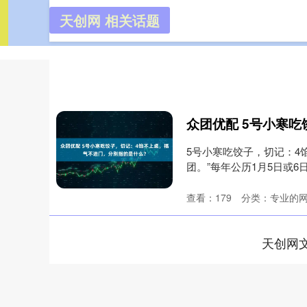
天创网 相关话题
天创网
首页
5号小寒吃饺子，切记：4
团。”每年公历1月5日或6日
查看：
179
分类：
专业的
天创网