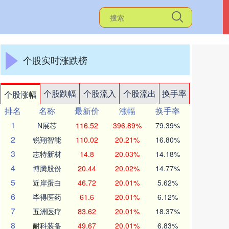
个股实时涨跌榜
个股跌幅
个股流入
个股流出
换手率
个股涨幅
排名
名称
最新价
涨幅
换手率
1
N展芯
116.52
396.89%
79.39%
2
锐翔智能
110.02
20.21%
16.80%
3
志特新材
14.8
20.03%
14.18%
4
博腾股份
20.44
20.02%
14.77%
5
近岸蛋白
46.72
20.01%
5.62%
6
毕得医药
61.6
20.01%
6.12%
7
五洲医疗
83.62
20.01%
18.37%
8
耐科装备
49.67
20.01%
6.83%