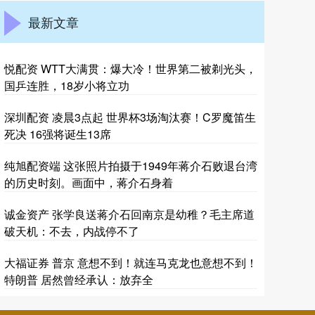
最新文章
悦配资 WTT大满贯：爆大冷！世界第二被剃光头，
国乒连胜，18岁小将立功
深圳配资 凌晨3点起 世界杯3场淘汰赛！C罗魔笛生
死决 16强将诞生13席
纯旭配资端 这张照片拍摄于1949年蒋介石败退台湾
的历史时刻。画面中，蒋介石身着
诚金资产 张学良送蒋介石回南京是幼稚？毛主席道
破天机：不去，内战停不了
大福证券 普京 意想不到！就连马克龙也意想不到！
特朗普 居然曾经承认：放弃全