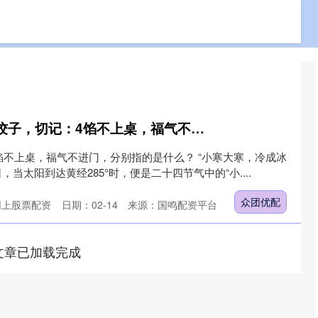
免费配资网站
专业实盘配资
专业的网上股票配资
众团优配 5号小寒吃饺子，切记：4馅不上桌，福气不进门，分别指的是什么？
馅不上桌，福气不进门，分别指的是什么？ “小寒大寒，冷成冰
，当太阳到达黄经285°时，便是二十四节气中的“小....
众团优配
网上股票配资
日期：02-14
来源：国鸣配资平台
文章已加载完成