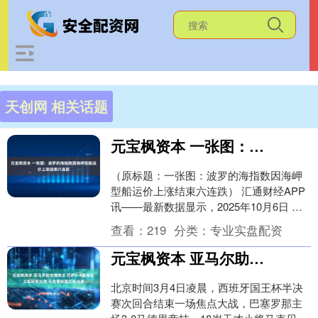
天创网 相关话题
元宝枫资本 一张图：波罗的海指数因海岬型船运价上涨结束六连跌
（原标题：一张图：波罗的海指数因海岬
型船运价上涨结束六连跌） 汇通财经APP
讯——最新数据显示，2025年10月6日 波
罗的海干散货指数(BDI)报 1932 ....
查看：
219
分类：
专业实盘配资
元宝枫资本 亚马尔助攻难救主 巴萨3-4遭淘汰 卫冕冠军出局 马竞晋级国王杯决赛
北京时间3月4日凌晨，西班牙国王杯半决
赛次回合结束一场焦点大战，巴塞罗那主