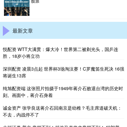
股票
最新文章
悦配资 WTT大满贯：爆大冷！世界第二被剃光头，国乒连
胜，18岁小将立功
深圳配资 凌晨3点起 世界杯3场淘汰赛！C罗魔笛生死决 16强
将诞生13席
纯旭配资端 这张照片拍摄于1949年蒋介石败退台湾的历史时
刻。画面中，蒋介石身着
诚金资产 张学良送蒋介石回南京是幼稚？毛主席道破天机：
不去，内战停不了