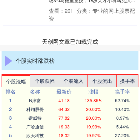
场3-0马德里竞技，18岁天才小将马克贝尔
纳尔双响，拉菲尼亚点球建功。 很遗憾的
查看：
201
分类：
专业的网上股票配
是巴塞....
资
天创网文章已加载完成
个股实时涨跌榜
个股跌幅
个股流入
个股流出
换手率
个股涨幅
排名
名称
最新价
涨幅
换手率
1
N津富
41.18
135.85%
52.74%
2
科翔股份
64.32
20.00%
10.40%
3
锴威特
77.82
20.00%
0.97%
4
广哈通信
19.03
19.99%
5.44%
5
欣天科技
18.02
19.97%
27.20%