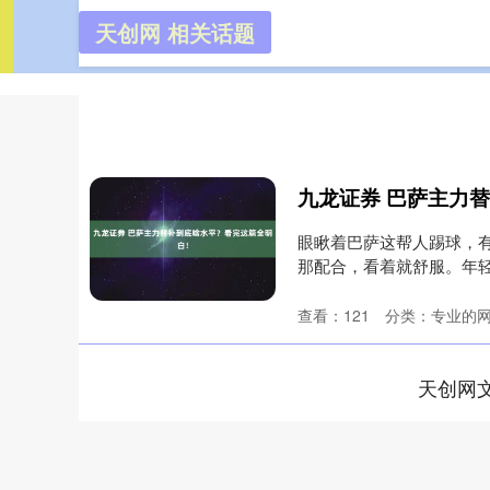
天创网 相关话题
天创网
首页
九龙证券 巴萨主力
眼瞅着巴萨这帮人踢球，
那配合，看着就舒服。年
病，总得....
查看：
121
分类：
专业的
天创网