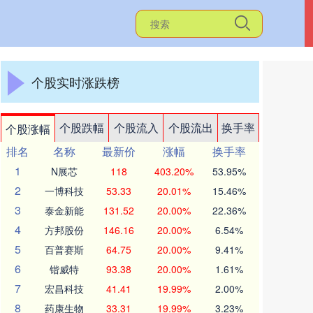
个股实时涨跌榜
个股跌幅
个股流入
个股流出
换手率
个股涨幅
排名
名称
最新价
涨幅
换手率
1
N展芯
118
403.20%
53.95%
2
一博科技
53.33
20.01%
15.46%
3
泰金新能
131.52
20.00%
22.36%
4
方邦股份
146.16
20.00%
6.54%
5
百普赛斯
64.75
20.00%
9.41%
6
锴威特
93.38
20.00%
1.61%
7
宏昌科技
41.41
19.99%
2.00%
8
药康生物
33.31
19.99%
3.23%