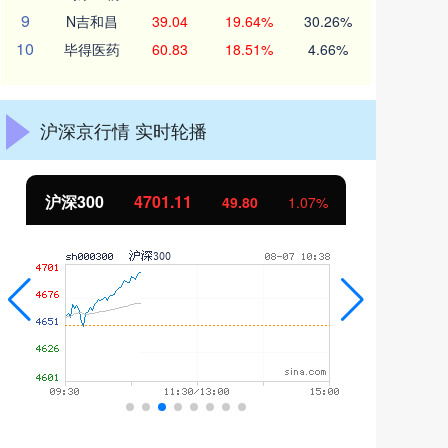
9
N吉和昌
39.04
19.64%
30.26%
10
毕得医药
60.83
18.51%
4.66%
沪深京行情 实时轮播
北证50
1125.34
创
2.46
0.22%