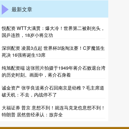
最新文章
悦配资 WTT大满贯：爆大冷！世界第二被剃光头，
国乒连胜，18岁小将立功
深圳配资 凌晨3点起 世界杯3场淘汰赛！C罗魔笛生
死决 16强将诞生13席
纯旭配资端 这张照片拍摄于1949年蒋介石败退台湾
的历史时刻。画面中，蒋介石身着
诚金资产 张学良送蒋介石回南京是幼稚？毛主席道
破天机：不去，内战停不了
大福证券 普京 意想不到！就连马克龙也意想不到！
特朗普 居然曾经承认：放弃全