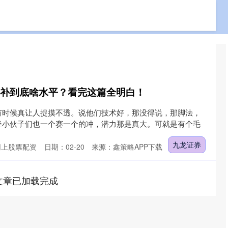
免费配资网站
专业实盘配资
专业的网上股票配资
替补到底啥水平？看完这篇全明白！
有时候真让人捉摸不透。说他们技术好，那没得说，那脚法，
轻小伙子们也一个赛一个的冲，潜力那是真大。可就是有个毛
九龙证券
网上股票配资
日期：02-20
来源：鑫策略APP下载
文章已加载完成