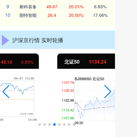
9
耐科装备
49.67
20.01%
6.83%
10
朗特智能
26.4
20.00%
17.06%
沪深京行情 实时轮播
北证50
1134.24
创
11.37
1.01%