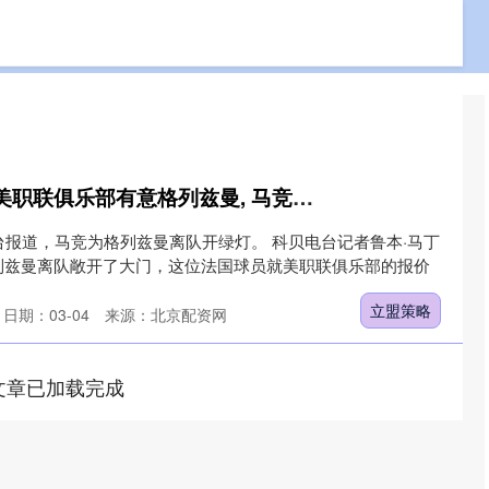
免费配资网站
专业实盘配资
专业的网上股票配资
立盟策略 科贝电台: 美职联俱乐部有意格列兹曼, 马竞为球员离队开绿灯
台报道，马竞为格列兹曼离队开绿灯。 科贝电台记者鲁本·马丁
列兹曼离队敞开了大门，这位法国球员就美职联俱乐部的报价
立盟策略
日期：03-04
来源：北京配资网
文章已加载完成