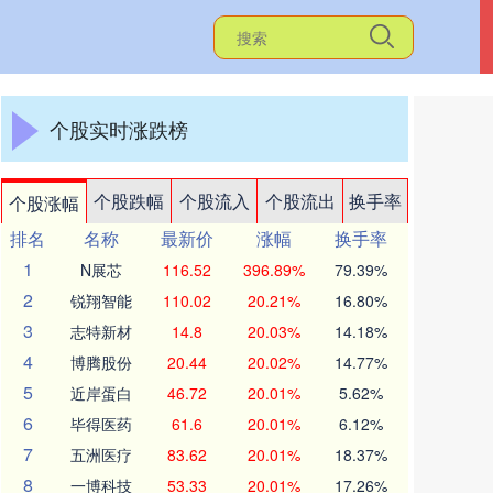
个股实时涨跌榜
个股跌幅
个股流入
个股流出
换手率
个股涨幅
排名
名称
最新价
涨幅
换手率
1
N展芯
116.52
396.89%
79.39%
2
锐翔智能
110.02
20.21%
16.80%
3
志特新材
14.8
20.03%
14.18%
4
博腾股份
20.44
20.02%
14.77%
5
近岸蛋白
46.72
20.01%
5.62%
6
毕得医药
61.6
20.01%
6.12%
7
五洲医疗
83.62
20.01%
18.37%
8
一博科技
53.33
20.01%
17.26%