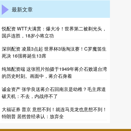
最新文章
悦配资 WTT大满贯：爆大冷！世界第二被剃光头，
国乒连胜，18岁小将立功
深圳配资 凌晨3点起 世界杯3场淘汰赛！C罗魔笛生
死决 16强将诞生13席
纯旭配资端 这张照片拍摄于1949年蒋介石败退台湾
的历史时刻。画面中，蒋介石身着
诚金资产 张学良送蒋介石回南京是幼稚？毛主席道
破天机：不去，内战停不了
大福证券 普京 意想不到！就连马克龙也意想不到！
特朗普 居然曾经承认：放弃全