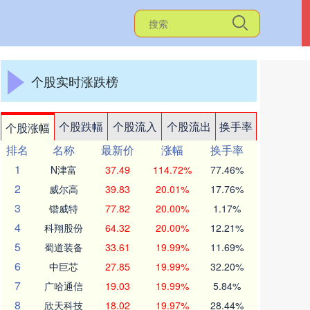
个股实时涨跌榜
个股跌幅
个股流入
个股流出
换手率
个股涨幅
排名
名称
最新价
涨幅
换手率
1
N津富
37.49
114.72%
77.46%
2
威尔高
39.83
20.01%
17.76%
3
锴威特
77.82
20.00%
1.17%
4
科翔股份
64.32
20.00%
12.21%
5
蜀道装备
33.61
19.99%
11.69%
6
中巨芯
27.85
19.99%
32.20%
7
广哈通信
19.03
19.99%
5.84%
8
欣天科技
18.02
19.97%
28.44%