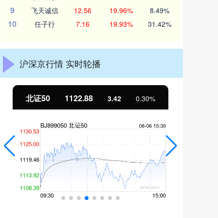
9
飞天诚信
12.56
19.96%
8.49%
10
任子行
7.16
19.93%
31.42%
沪深京行情 实时轮播
北证50
1122.88
创
3.42
0.30%