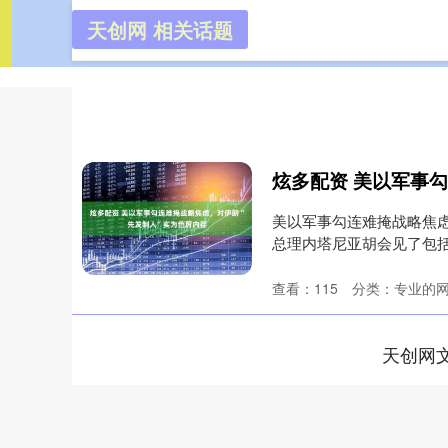
天创网 相关话题
天创网
首页
美以军事勾连难掩战略焦虑
总理内塔尼亚胡会见了包
官....
查看：
115
分类：
专业的
天创网