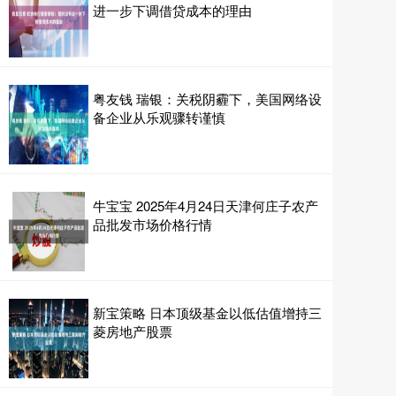
进一步下调借贷成本的理由
粤友钱 瑞银：关税阴霾下，美国网络设
备企业从乐观骤转谨慎
牛宝宝 2025年4月24日天津何庄子农产
品批发市场价格行情
新宝策略 日本顶级基金以低估值增持三
菱房地产股票