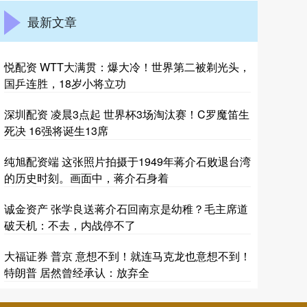
最新文章
悦配资 WTT大满贯：爆大冷！世界第二被剃光头，
国乒连胜，18岁小将立功
深圳配资 凌晨3点起 世界杯3场淘汰赛！C罗魔笛生
死决 16强将诞生13席
纯旭配资端 这张照片拍摄于1949年蒋介石败退台湾
的历史时刻。画面中，蒋介石身着
诚金资产 张学良送蒋介石回南京是幼稚？毛主席道
破天机：不去，内战停不了
大福证券 普京 意想不到！就连马克龙也意想不到！
特朗普 居然曾经承认：放弃全