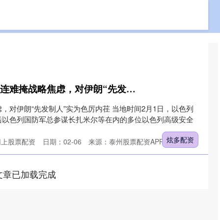
免费配资网站
专业实盘配资
专业的网上股票配资
炫多配资 美以军事勾连难掩战略焦虑，对伊朗“先发制人”实为色厉内荏
，对伊朗“先发制人”实为色厉内荏 当地时间2月1日，以色列
括以色列国防军总参谋长扎米尔等在内的多位以色列高级安全
炫多配资
网上股票配资
日期：02-06
来源：泰州股票配资APP下载
文章已加载完成