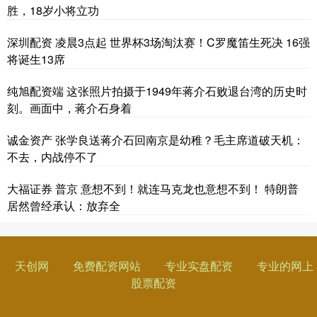
胜，18岁小将立功
深圳配资 凌晨3点起 世界杯3场淘汰赛！C罗魔笛生死决 16强
将诞生13席
纯旭配资端 这张照片拍摄于1949年蒋介石败退台湾的历史时
刻。画面中，蒋介石身着
诚金资产 张学良送蒋介石回南京是幼稚？毛主席道破天机：
不去，内战停不了
大福证券 普京 意想不到！就连马克龙也意想不到！ 特朗普
居然曾经承认：放弃全
天创网
免费配资网站
专业实盘配资
专业的网上
股票配资