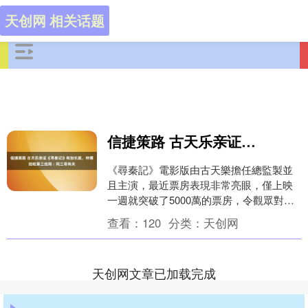
天创网 相关话题
信捷策路 古天乐亲证《寻秦记》有加长版，仲爆拍咗第三结局︰同三哥有关
《尋秦記》電影版由古天樂擔任總監製並
且主演，最近票房表現非常亮眼，僅上映
一週就突破了5000萬的票房，令觀眾對電
影的情節展開了熱烈的討論。日前，古天
查看：
120
分类：
天创网
樂在占皮的Y....
天创网文章已加载完成