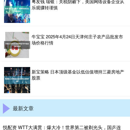
粤友钱 瑞银：关税阴霾下，美国网络设备企业从
乐观骤转谨慎
牛宝宝 2025年4月24日天津何庄子农产品批发市
场价格行情
新宝策略 日本顶级基金以低估值增持三菱房地产
股票
最新文章
悦配资 WTT大满贯：爆大冷！世界第二被剃光头，国乒连