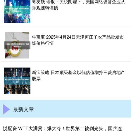
粤友钱 瑞银：关税阴霾下，美国网络设备企业从
乐观骤转谨慎
牛宝宝 2025年4月24日天津何庄子农产品批发市
场价格行情
新宝策略 日本顶级基金以低估值增持三菱房地产
股票
最新文章
悦配资 WTT大满贯：爆大冷！世界第二被剃光头，国乒连