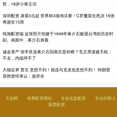
胜，18岁小将立功
深圳配资 凌晨3点起 世界杯3场淘汰赛！C罗魔笛生死决 16强
将诞生13席
纯旭配资端 这张照片拍摄于1949年蒋介石败退台湾的历史时
刻。画面中，蒋介石身着
诚金资产 张学良送蒋介石回南京是幼稚？毛主席道破天机：
不去，内战停不了
大福证券 普京 意想不到！就连马克龙也意想不到！ 特朗普
居然曾经承认：放弃全
天创网
免费配资网站
专业实盘配资
专业的网上
股票配资