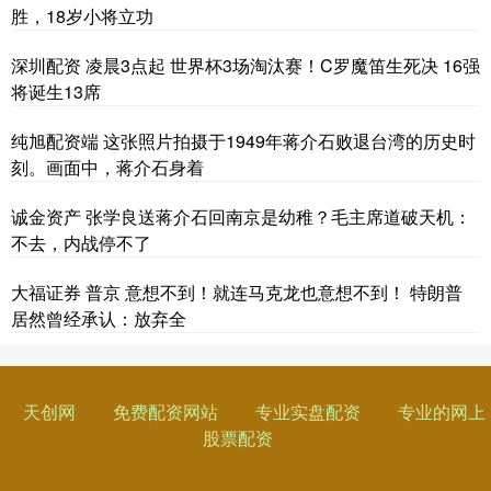
胜，18岁小将立功
深圳配资 凌晨3点起 世界杯3场淘汰赛！C罗魔笛生死决 16强
将诞生13席
纯旭配资端 这张照片拍摄于1949年蒋介石败退台湾的历史时
刻。画面中，蒋介石身着
诚金资产 张学良送蒋介石回南京是幼稚？毛主席道破天机：
不去，内战停不了
大福证券 普京 意想不到！就连马克龙也意想不到！ 特朗普
居然曾经承认：放弃全
天创网
免费配资网站
专业实盘配资
专业的网上
股票配资