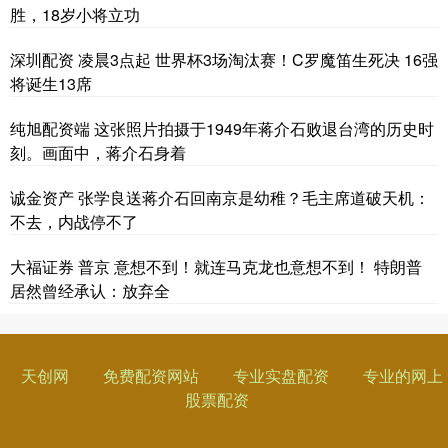
胜，18岁小将立功
深圳配资 凌晨3点起 世界杯3场淘汰赛！C罗魔笛生死决 16强
将诞生13席
纯旭配资端 这张照片拍摄于1949年蒋介石败退台湾的历史时
刻。画面中，蒋介石身着
诚金资产 张学良送蒋介石回南京是幼稚？毛主席道破天机：
不去，内战停不了
大福证券 普京 意想不到！就连马克龙也意想不到！ 特朗普
居然曾经承认：放弃全
天创网
免费配资网站
专业实盘配资
专业的网上
股票配资