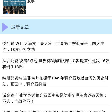
股票
最新文章
悦配资 WTT大满贯：爆大冷！世界第二被剃光头，国乒连
胜，18岁小将立功
深圳配资 凌晨3点起 世界杯3场淘汰赛！C罗魔笛生死决 16强
将诞生13席
纯旭配资端 这张照片拍摄于1949年蒋介石败退台湾的历史时
刻。画面中，蒋介石身着
诚金资产 张学良送蒋介石回南京是幼稚？毛主席道破天机：
不去，内战停不了