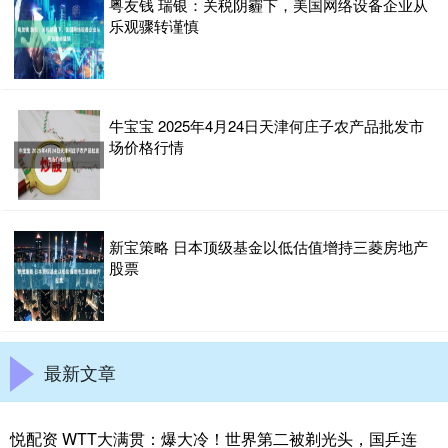
粤友钱 瑞银：关税阴霾下，美国网络设备企业从
乐观骤转谨慎
牛宝宝 2025年4月24日天津何庄子农产品批发市
场价格行情
新宝策略 日本顶级基金以低估值增持三菱房地产
股票
最新文章
悦配资 WTT大满贯：爆大冷！世界第二被剃光头，国乒连