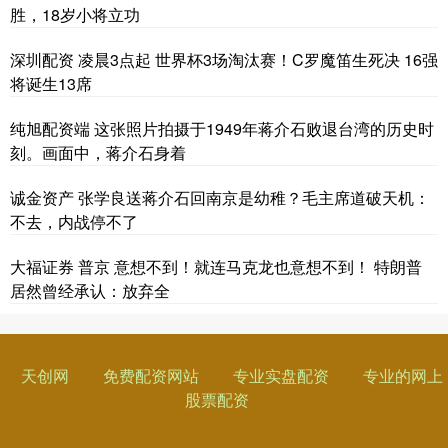
胜，18岁小将立功
深圳配资 凌晨3点起 世界杯3场淘汰赛！C罗魔笛生死决 16强
将诞生13席
纯旭配资端 这张照片拍摄于1949年蒋介石败退台湾的历史时
刻。画面中，蒋介石身着
诚金资产 张学良送蒋介石回南京是幼稚？毛主席道破天机：
不去，内战停不了
大福证券 普京 意想不到！就连马克龙也意想不到！ 特朗普
居然曾经承认：放弃全
天创网
免费配资网站
专业实盘配资
专业的网上
股票配资