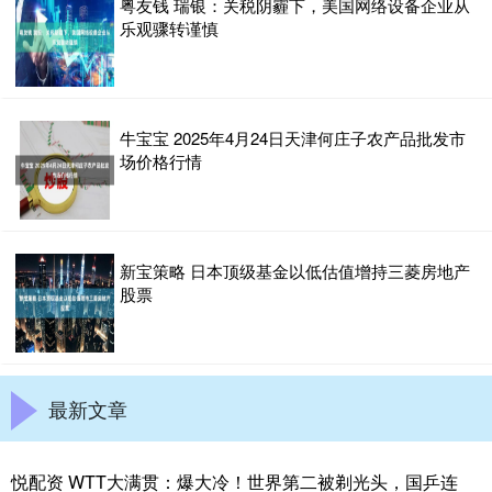
粤友钱 瑞银：关税阴霾下，美国网络设备企业从
乐观骤转谨慎
牛宝宝 2025年4月24日天津何庄子农产品批发市
场价格行情
新宝策略 日本顶级基金以低估值增持三菱房地产
股票
最新文章
悦配资 WTT大满贯：爆大冷！世界第二被剃光头，国乒连