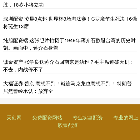
胜，18岁小将立功
深圳配资 凌晨3点起 世界杯3场淘汰赛！C罗魔笛生死决 16强
将诞生13席
纯旭配资端 这张照片拍摄于1949年蒋介石败退台湾的历史时
刻。画面中，蒋介石身着
诚金资产 张学良送蒋介石回南京是幼稚？毛主席道破天机：
不去，内战停不了
大福证券 普京 意想不到！就连马克龙也意想不到！ 特朗普
居然曾经承认：放弃全
天创网
免费配资网站
专业实盘配资
专业的网上
股票配资