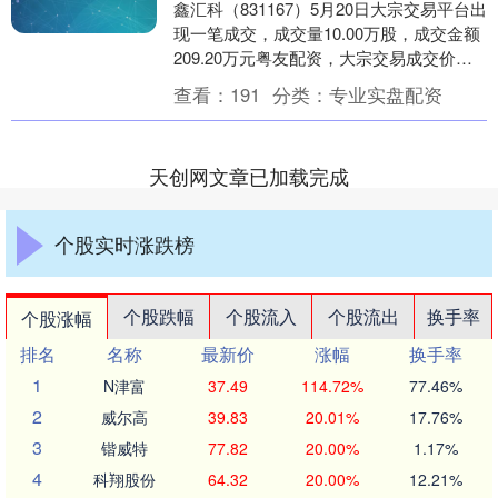
鑫汇科（831167）5月20日大宗交易平台出
现一笔成交，成交量10.00万股，成交金额
209.20万元粤友配资，大宗交易成交价为
20.92元，相对今日收盘价折....
查看：
191
分类：
专业实盘配资
天创网文章已加载完成
个股实时涨跌榜
个股跌幅
个股流入
个股流出
换手率
个股涨幅
排名
名称
最新价
涨幅
换手率
1
N津富
37.49
114.72%
77.46%
2
威尔高
39.83
20.01%
17.76%
3
锴威特
77.82
20.00%
1.17%
4
科翔股份
64.32
20.00%
12.21%