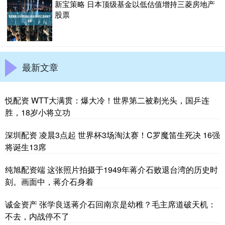
新宝策略 日本顶级基金以低估值增持三菱房地产
股票
最新文章
悦配资 WTT大满贯：爆大冷！世界第二被剃光头，国乒连
胜，18岁小将立功
深圳配资 凌晨3点起 世界杯3场淘汰赛！C罗魔笛生死决 16强
将诞生13席
纯旭配资端 这张照片拍摄于1949年蒋介石败退台湾的历史时
刻。画面中，蒋介石身着
诚金资产 张学良送蒋介石回南京是幼稚？毛主席道破天机：
不去，内战停不了