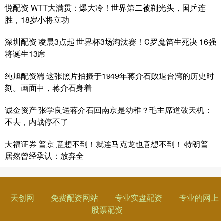
悦配资 WTT大满贯：爆大冷！世界第二被剃光头，国乒连
胜，18岁小将立功
深圳配资 凌晨3点起 世界杯3场淘汰赛！C罗魔笛生死决 16强
将诞生13席
纯旭配资端 这张照片拍摄于1949年蒋介石败退台湾的历史时
刻。画面中，蒋介石身着
诚金资产 张学良送蒋介石回南京是幼稚？毛主席道破天机：
不去，内战停不了
大福证券 普京 意想不到！就连马克龙也意想不到！ 特朗普
居然曾经承认：放弃全
天创网
免费配资网站
专业实盘配资
专业的网上
股票配资