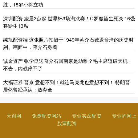
胜，18岁小将立功
深圳配资 凌晨3点起 世界杯3场淘汰赛！C罗魔笛生死决 16强
将诞生13席
纯旭配资端 这张照片拍摄于1949年蒋介石败退台湾的历史时
刻。画面中，蒋介石身着
诚金资产 张学良送蒋介石回南京是幼稚？毛主席道破天机：
不去，内战停不了
大福证券 普京 意想不到！就连马克龙也意想不到！ 特朗普
居然曾经承认：放弃全
天创网
免费配资网站
专业实盘配资
专业的网上
股票配资