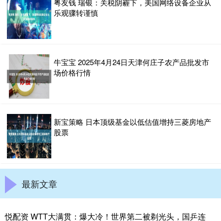
粤友钱 瑞银：关税阴霾下，美国网络设备企业从
乐观骤转谨慎
牛宝宝 2025年4月24日天津何庄子农产品批发市
场价格行情
新宝策略 日本顶级基金以低估值增持三菱房地产
股票
最新文章
悦配资 WTT大满贯：爆大冷！世界第二被剃光头，国乒连