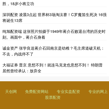
胜，18岁小将立功
深圳配资 凌晨3点起 世界杯3场淘汰赛！C罗魔笛生死决 16强
将诞生13席
纯旭配资端 这张照片拍摄于1949年蒋介石败退台湾的历史时
刻。画面中，蒋介石身着
诚金资产 张学良送蒋介石回南京是幼稚？毛主席道破天机：
不去，内战停不了
大福证券 普京 意想不到！就连马克龙也意想不到！ 特朗普
居然曾经承认：放弃全
天创网
免费配资网站
专业实盘配资
专业的网上
股票配资