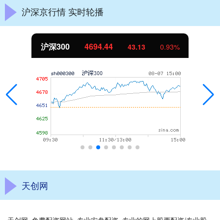
沪深京行情 实时轮播
北证50
1134.24
0.93%
11.37
1
天创网