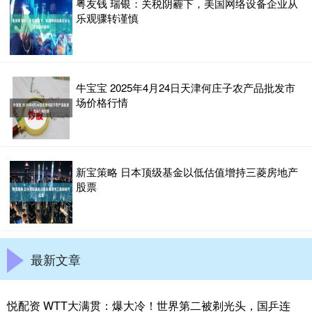
粤友钱 瑞银：关税阴霾下，美国网络设备企业从
乐观骤转谨慎
牛宝宝 2025年4月24日天津何庄子农产品批发市
场价格行情
新宝策略 日本顶级基金以低估值增持三菱房地产
股票
最新文章
悦配资 WTT大满贯：爆大冷！世界第二被剃光头，国乒连