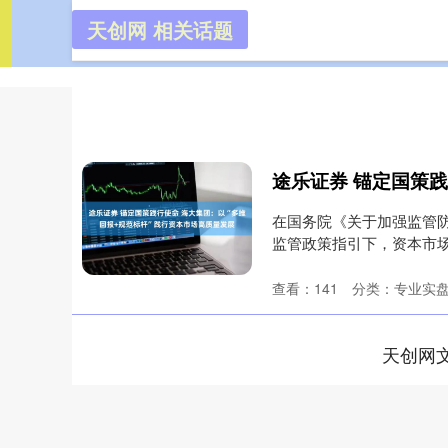
天创网 相关话题
天创网
首页
在国务院《关于加强监管
监管政策指引下，资本市场
展生....
查看：
141
分类：
专业实
天创网