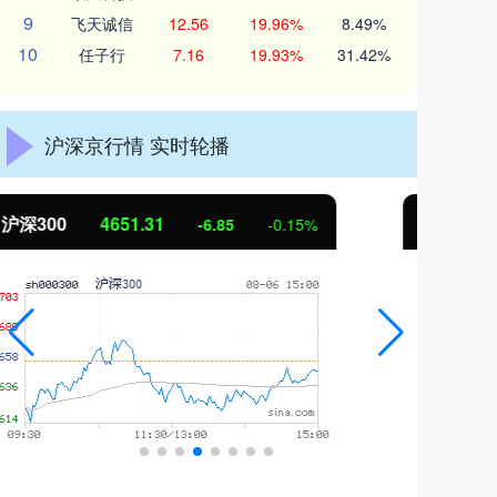
9
飞天诚信
12.56
19.96%
8.49%
10
任子行
7.16
19.93%
31.42%
沪深京行情 实时轮播
北证50
1122.88
创
3.42
0.30%