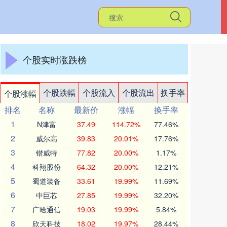
个股实时涨跌榜
个股跌幅
个股流入
个股流出
换手率
个股涨幅
排名
名称
最新价
涨幅
换手率
1
N津富
37.49
114.72%
77.46%
2
威尔高
39.83
20.01%
17.76%
3
锴威特
77.82
20.00%
1.17%
4
科翔股份
64.32
20.00%
12.21%
5
蜀道装备
33.61
19.99%
11.69%
6
中巨芯
27.85
19.99%
32.20%
7
广哈通信
19.03
19.99%
5.84%
8
欣天科技
18.02
19.97%
28.44%