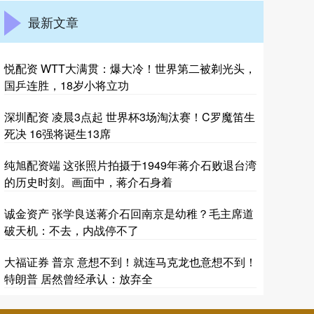
最新文章
悦配资 WTT大满贯：爆大冷！世界第二被剃光头，
国乒连胜，18岁小将立功
深圳配资 凌晨3点起 世界杯3场淘汰赛！C罗魔笛生
死决 16强将诞生13席
纯旭配资端 这张照片拍摄于1949年蒋介石败退台湾
的历史时刻。画面中，蒋介石身着
诚金资产 张学良送蒋介石回南京是幼稚？毛主席道
破天机：不去，内战停不了
大福证券 普京 意想不到！就连马克龙也意想不到！
特朗普 居然曾经承认：放弃全