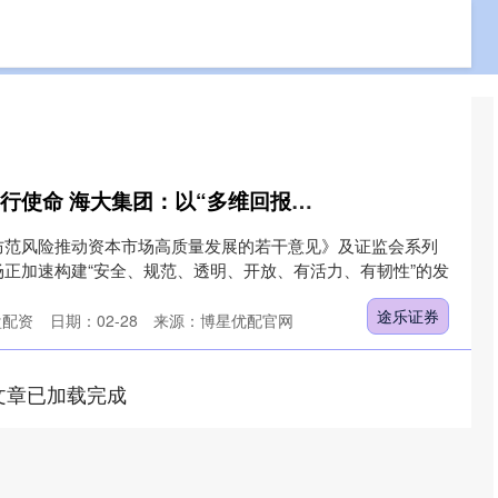
免费配资网站
专业实盘配资
专业的网上股票配资
途乐证券 锚定国策践行使命 海大集团：以“多维回报+规范标杆”践行资本市场高质量发展
防范风险推动资本市场高质量发展的若干意见》及证监会系列
正加速构建“安全、规范、透明、开放、有活力、有韧性”的发
途乐证券
盘配资
日期：02-28
来源：博星优配官网
文章已加载完成