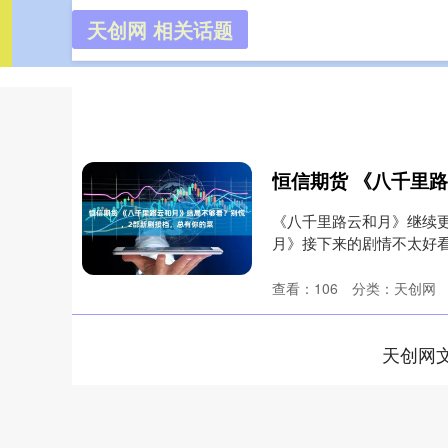
天创网 相关话题
天创网
首页
《八千里路云和月》继续
月》接下来的剧情不太好
月》这部....
查看：
106
分类：
天创网
天创网