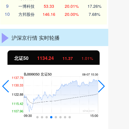
9
一博科技
53.33
20.01%
17.26%
10
方邦股份
146.16
20.00%
7.68%
沪深京行情 实时轮播
北证50
1134.24
创
11.37
1.01%