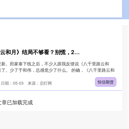
免费配资网站
专业实盘配资
专业的网上股票配资
恒信期货 《八千里路云和月》结局不够看？别慌，2部新剧接档，总有你的菜
更新。田家泰下线之后，不少人跟我反馈说《八千里路云和
看了。少了于和伟，总感觉少了什么。 的确，《八千里路云和
恒信期货
日期：05-03
来源：启灯网
文章已加载完成