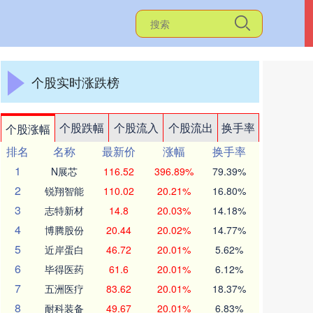
个股实时涨跌榜
个股跌幅
个股流入
个股流出
换手率
个股涨幅
排名
名称
最新价
涨幅
换手率
1
N展芯
116.52
396.89%
79.39%
2
锐翔智能
110.02
20.21%
16.80%
3
志特新材
14.8
20.03%
14.18%
4
博腾股份
20.44
20.02%
14.77%
5
近岸蛋白
46.72
20.01%
5.62%
6
毕得医药
61.6
20.01%
6.12%
7
五洲医疗
83.62
20.01%
18.37%
8
耐科装备
49.67
20.01%
6.83%