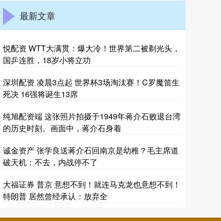
最新文章
悦配资 WTT大满贯：爆大冷！世界第二被剃光头，
国乒连胜，18岁小将立功
深圳配资 凌晨3点起 世界杯3场淘汰赛！C罗魔笛生
死决 16强将诞生13席
纯旭配资端 这张照片拍摄于1949年蒋介石败退台湾
的历史时刻。画面中，蒋介石身着
诚金资产 张学良送蒋介石回南京是幼稚？毛主席道
破天机：不去，内战停不了
大福证券 普京 意想不到！就连马克龙也意想不到！
特朗普 居然曾经承认：放弃全